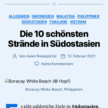
Kategorien
ALLGEMEIN
INDONESIEN
MALAYSIA
PHILIPPINEN
SÜDOSTASIEN
THAILAND
VIETNAM
Die 10 schönsten
Strände in Südostasien
Von
Asien Reiseportal
12. Februar 2021
Beitragsautor
Veröffentlichungsdatum
zu
Keine Kommentare
Die
10
schönsten
Strände
Boracay White Beach, Philippinen
in
Südostasien
s gibt zahlreiche Ziele in
Südostasien
,