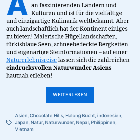
A
an faszinierenden Ländern und
Kulturen und ist für die vielfältige
und einzigartige Kulinarik weltbekannt. Aber
auch landschaftlich hat der Kontinent einiges
zu bieten! Malerische Hügellandschaften,
türkisblaue Seen, schneebedeckte Bergketten
und eigenartige Steinformationen – auf einer
Naturerlebnisreise
lassen sich die zahlreichen
eindrucksvollen Naturwunder Asiens
hautnah erleben!
“7
WEITERLESEN
eindrucksvolle
Naturwunder
Asien
,
Chocolate Hills
,
Halong Bucht
in
,
indonesien
,
Japan
,
Natur
,
Naturwunder
,
Nepal
,
Philippinen
,
Schlagwörter
Asien”
Vietnam