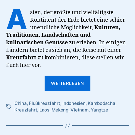
Schiffes
A
erleben:
sien, der größte und vielfältigste
Faszination
Kontinent der Erde bietet eine schier
Kreuzfahrten
unendliche Möglichkeit,
Kulturen,
Traditionen, Landschaften und
kulinarischen Genüsse
zu erleben. In einigen
Ländern bietet es sich an, die Reise mit einer
Kreuzfahrt
zu kombinieren, diese stellen wir
Euch hier vor.
“Asien
WEITERLESEN
an
Bord
China
,
Flußkreuzfahrt
,
indonesien
,
Kambodscha
eines
,
Schlagwörter
Kreuzfahrt
,
Laos
,
Mekong
,
Vietnam
,
Yangtze
Schiffes
erleben:
Faszination