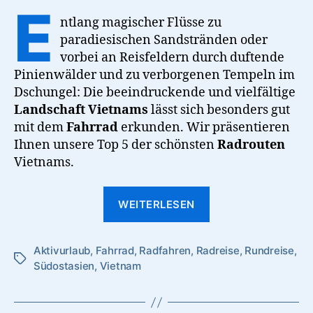
–
E
Tipps
ntlang magischer Flüsse zu
für
paradiesischen Sandstränden oder
eine
vorbei an Reisfeldern durch duftende
Radreise
Pinienwälder und zu verborgenen Tempeln im
Dschungel: Die beeindruckende und vielfältige
Landschaft Vietnams
lässt sich besonders gut
mit dem
Fahrrad
erkunden. Wir präsentieren
Ihnen unsere Top 5 der schönsten
Radrouten
Vietnams.
“Die
WEITERLESEN
5
schönsten
Aktivurlaub
,
Fahrrad
,
Radfahren
,
Radreise
Fahrradrouten
,
Rundreise
,
Schlagwörter
Südostasien
,
Vietnam
in
Vietnam
–