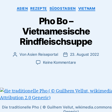
Tipps
Kategorien
ASIEN
REZEPTE
SÜDOSTASIEN
VIETNAM
für
Pho Bo –
eine
Radreise”
Vietnamesische
Rindfleischsuppe
Von
Asien Reiseportal
23. August 2022
Beitragsautor
Veröffentlichungsdatum
zu
Keine Kommentare
Pho
Bo
–
Vietnamesische
Rindfleischsuppe
Die traditionelle Pho ( © Guilhem Vellut, wikimedia.commons,
Generic)