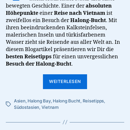
bewegten Geschichte. Einer der
absoluten
Höhepunkte
einer
Reise nach Vietnam
ist
zweifellos ein Besuch der
Halong-Bucht
. Mit
ihren beeindruckenden Kalksteinfelsen,
malerischen Inseln und türkisfarbenem
Wasser zieht sie Reisende aus aller Welt an. In
diesem Blogartikel präsentieren wir Dir die
besten Reisetipps
für einen unvergesslichen
Besuch der Halong-Bucht
.
“Halong-
WEITERLESEN
Bucht:
alle
Asien
,
Halong Bay
,
Halong Bucht
,
Reisetipps
Infos
,
Schlagwörter
Südostasien
,
Vietnam
für
Deine
Vietnamreise”