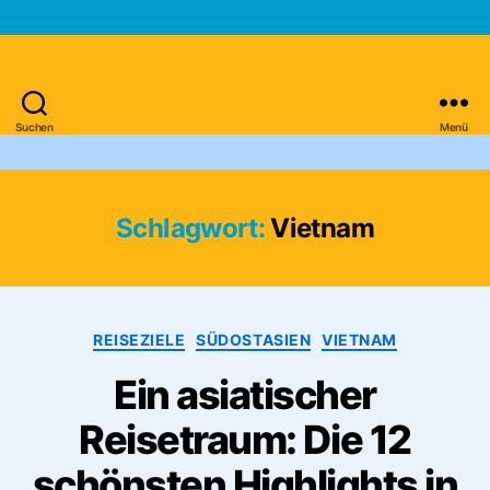
Suchen
Menü
Asien-
Reiseportal
Schlagwort:
Vietnam
Kategorien
REISEZIELE
SÜDOSTASIEN
VIETNAM
Ein asiatischer
Reisetraum: Die 12
schönsten Highlights in