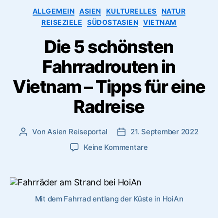
Kategorien
ALLGEMEIN
ASIEN
KULTURELLES
NATUR
REISEZIELE
SÜDOSTASIEN
VIETNAM
Die 5 schönsten
Fahrradrouten in
Vietnam – Tipps für eine
Radreise
Von
Asien Reiseportal
21. September 2022
Beitragsautor
Veröffentlichungsdatum
zu
Keine Kommentare
Die
5
schönsten
Fahrradrouten
Mit dem Fahrrad entlang der Küste in HoiAn
in
Vietnam