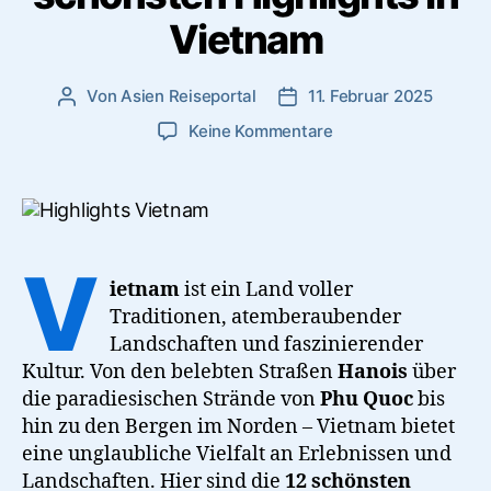
Vietnam
Von
Asien Reiseportal
11. Februar 2025
Beitragsautor
Veröffentlichungsdatum
zu
Keine Kommentare
Ein
asiatischer
Reisetraum:
Die
12
V
schönsten
ietnam
ist ein Land voller
Highlights
Traditionen, atemberaubender
in
Landschaften und faszinierender
Vietnam
Kultur. Von den belebten Straßen
Hanois
über
die paradiesischen Strände von
Phu Quoc
bis
hin zu den Bergen im Norden – Vietnam bietet
eine unglaubliche Vielfalt an Erlebnissen und
Landschaften. Hier sind die
12 schönsten