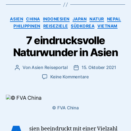
Kategorien
ASIEN
CHINA
INDONESIEN
JAPAN
NATUR
NEPAL
PHILIPPINEN
REISEZIELE
SÜDKOREA
VIETNAM
7 eindrucksvolle
Naturwunder in Asien
Von
Asien Reiseportal
15. Oktober 2021
Beitragsautor
Veröffentlichungsdatum
zu
Keine Kommentare
7
eindrucksvolle
Naturwunder
in
© FVA China
Asien
sien beeindruckt mit einer Vielzahl