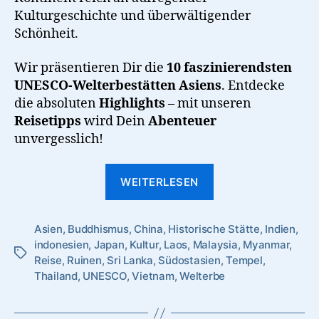
Kulturgeschichte und überwältigender
Schönheit.
Wir präsentieren Dir die
10 faszinierendsten
UNESCO-Welterbestätten Asiens
. Entdecke
die absoluten
Highlights
– mit unseren
Reisetipps
wird Dein
Abenteuer
unvergesslich!
“Die
WEITERLESEN
10
faszinierendsten
Asien
,
Buddhismus
,
China
,
Historische Stätte
UNESCO-
,
Indien
,
indonesien
,
Japan
,
Kultur
,
Laos
,
Malaysia
,
Myanmar
,
Welterbestätten
Schlagwörter
Reise
,
Ruinen
,
Sri Lanka
,
Südostasien
,
Tempel
,
in
Thailand
,
UNESCO
,
Vietnam
,
Welterbe
Asien,
die