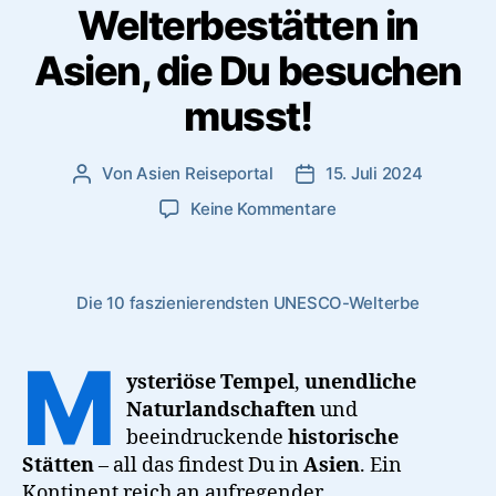
Welterbestätten in
Asien, die Du besuchen
musst!
Von
Asien Reiseportal
15. Juli 2024
Beitragsautor
Veröffentlichungsdatum
zu
Keine Kommentare
Die
10
faszinierendsten
Die 10 faszienierendsten UNESCO-Welterbe
UNESCO-
Welterbestätten
in
M
Asien,
ysteriöse Tempel
,
unendliche
die
Naturlandschaften
und
Du
beeindruckende
historische
besuchen
Stätten
– all das findest Du in
Asien
. Ein
musst!
Kontinent reich an aufregender