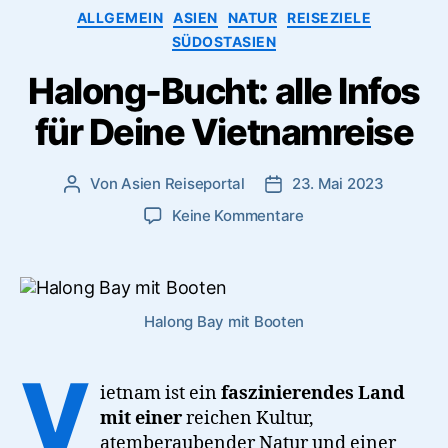
Kreuzfahrten”
Kategorien
ALLGEMEIN
ASIEN
NATUR
REISEZIELE
SÜDOSTASIEN
Halong-Bucht: alle Infos
für Deine Vietnamreise
Von
Asien Reiseportal
23. Mai 2023
Beitragsautor
Veröffentlichungsdatum
zu
Keine Kommentare
Halong-
Bucht:
alle
Infos
Halong Bay mit Booten
für
Deine
Vietnamreise
V
ietnam ist ein
faszinierendes Land
mit einer
reichen Kultur,
atemberaubender Natur und einer