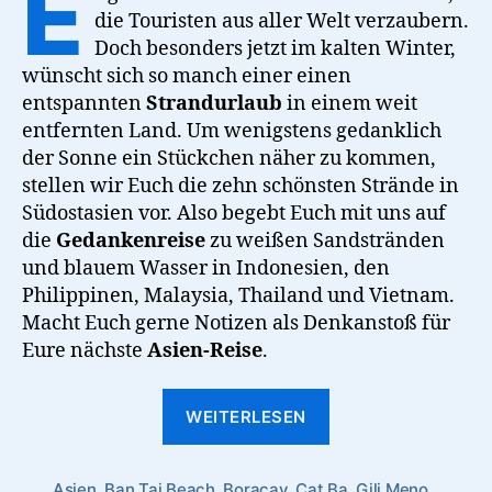
E
die Touristen aus aller Welt verzaubern.
Doch besonders jetzt im kalten Winter,
wünscht sich so manch einer einen
entspannten
Strandurlaub
in einem weit
entfernten Land. Um wenigstens gedanklich
der Sonne ein Stückchen näher zu kommen,
stellen wir Euch die zehn schönsten Strände in
Südostasien vor. Also begebt Euch mit uns auf
die
Gedankenreise
zu weißen Sandstränden
und blauem Wasser in Indonesien, den
Philippinen, Malaysia, Thailand und Vietnam.
Macht Euch gerne Notizen als Denkanstoß für
Eure nächste
Asien-Reise
.
“Die
WEITERLESEN
10
schönsten
Asien
,
Ban Tai Beach
,
Boracay
,
Cat Ba
Strände
,
Gili Meno
,