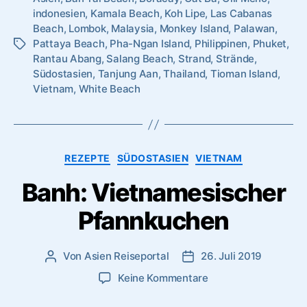
indonesien
,
Kamala Beach
,
Koh Lipe
,
Las Cabanas
in
Beach
,
Lombok
,
Malaysia
,
Monkey Island
,
Palawan
,
Südostasien”
Pattaya Beach
,
Pha-Ngan Island
,
Philippinen
,
Phuket
,
Schlagwörter
Rantau Abang
,
Salang Beach
,
Strand
,
Strände
,
Südostasien
,
Tanjung Aan
,
Thailand
,
Tioman Island
,
Vietnam
,
White Beach
Kategorien
REZEPTE
SÜDOSTASIEN
VIETNAM
Banh: Vietnamesischer
Pfannkuchen
Von
Asien Reiseportal
26. Juli 2019
Beitragsautor
Veröffentlichungsdatum
zu
Keine Kommentare
Banh: