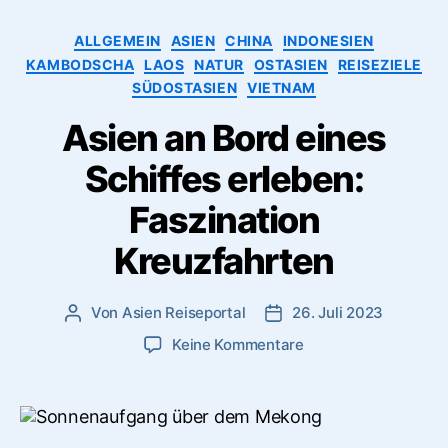
Du
Kategorien
besuchen
ALLGEMEIN
ASIEN
CHINA
INDONESIEN
musst!”
KAMBODSCHA
LAOS
NATUR
OSTASIEN
REISEZIELE
SÜDOSTASIEN
VIETNAM
Asien an Bord eines
Schiffes erleben:
Faszination
Kreuzfahrten
Von
Asien Reiseportal
26. Juli 2023
Beitragsautor
Veröffentlichungsdatum
zu
Keine Kommentare
Asien
an
Bord
eines