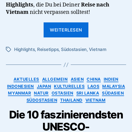
Highlights
, die Du bei Deiner
Reise nach
Vietnam
nicht verpassen solltest!
“Ein
WEITERLESEN
asiatischer
Reisetraum:
Highlights
,
Reisetipps
,
Südostasien
,
Die
Vietnam
Schlagwörter
12
schönsten
Highlights
Kategorien
AKTUELLES
ALLGEMEIN
ASIEN
CHINA
INDIEN
in
INDONESIEN
JAPAN
KULTURELLES
LAOS
MALAYSIA
Vietnam”
MYANMAR
NATUR
OSTASIEN
SRI LANKA
SÜDASIEN
SÜDOSTASIEN
THAILAND
VIETNAM
Die 10 faszinierendsten
UNESCO-