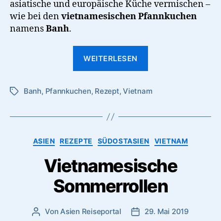
asiatische und europäische Küche vermischen –
wie bei den
vietnamesischen Pfannkuchen
namens
Banh
.
“Banh:
WEITERLESEN
Vietnamesischer
Pfannkuchen”
Banh
,
Pfannkuchen
,
Rezept
,
Vietnam
Schlagwörter
Kategorien
ASIEN
REZEPTE
SÜDOSTASIEN
VIETNAM
Vietnamesische
Sommerrollen
Von
Asien Reiseportal
29. Mai 2019
Beitragsautor
Veröffentlichungsdatum