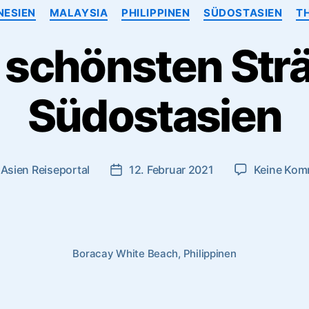
Kategorien
NESIEN
MALAYSIA
PHILIPPINEN
SÜDOSTASIEN
T
 schönsten Str
Südostasien
n
Asien Reiseportal
12. Februar 2021
Keine Kom
gsautor
Veröffentlichungsdatum
Boracay White Beach, Philippinen