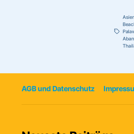
Asie
Beac
Pala
Schlagwö
Aba
Thai
AGB und Datenschutz
Impress