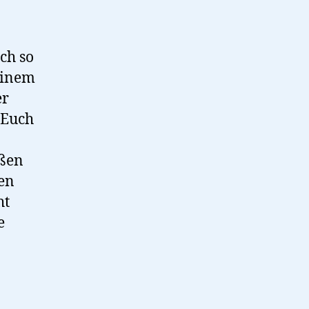
ch so
einem
er
 Euch
ßen
en
ht
e