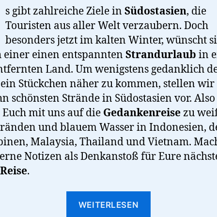
s gibt zahlreiche Ziele in
Südostasien
, die
Touristen aus aller Welt verzaubern. Doch
besonders jetzt im kalten Winter, wünscht si
 einer einen entspannten
Strandurlaub
in 
ntfernten Land. Um wenigstens gedanklich d
ein Stückchen näher zu kommen, stellen wir
hn schönsten Strände in Südostasien vor. Also
 Euch mit uns auf die
Gedankenreise
zu wei
ränden und blauem Wasser in Indonesien, d
pinen, Malaysia, Thailand und Vietnam. Mac
erne Notizen als Denkanstoß für Eure nächst
-Reise
.
“Die
WEITERLESEN
10