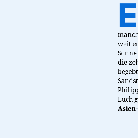
E
manch
weit e
Sonne 
die ze
begebt
Sandst
Philip
Euch g
Asien