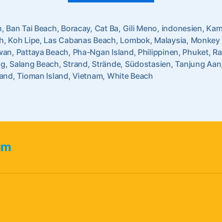
schönsten
Strände
n
,
Ban Tai Beach
,
Boracay
,
Cat Ba
,
Gili Meno
,
indonesien
,
Kam
h
,
Koh Lipe
,
Las Cabanas Beach
,
Lombok
,
Malaysia
,
Monkey 
in
wan
,
Pattaya Beach
,
Pha-Ngan Island
,
Philippinen
,
Phuket
,
Ra
rter
Südostasien”
ng
,
Salang Beach
,
Strand
,
Strände
,
Südostasien
,
Tanjung Aan
land
,
Tioman Island
,
Vietnam
,
White Beach
um