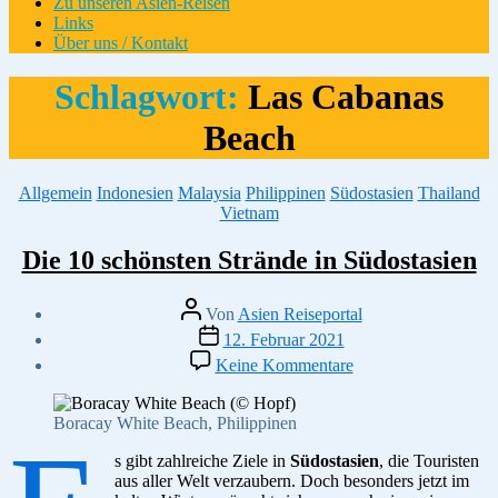
Zu unseren Asien-Reisen
Links
Über uns / Kontakt
Schlagwort:
Las Cabanas
Beach
Kategorien
Allgemein
Indonesien
Malaysia
Philippinen
Südostasien
Thailand
Vietnam
Die 10 schönsten Strände in Südostasien
Beitragsautor
Von
Asien Reiseportal
Veröffentlichungsdatum
12. Februar 2021
zu
Keine Kommentare
Die
10
schönsten
Boracay White Beach, Philippinen
Strände
in
s gibt zahlreiche Ziele in
Südostasien
, die Touristen
Südostasien
aus aller Welt verzaubern. Doch besonders jetzt im