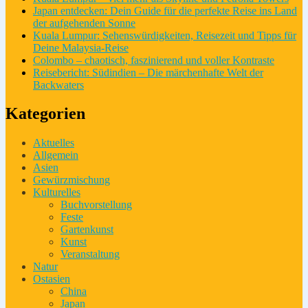
Japan entdecken: Dein Guide für die perfekte Reise ins Land
der aufgehenden Sonne
Kuala Lumpur: Sehenswürdigkeiten, Reisezeit und Tipps für
Deine Malaysia-Reise
Colombo – chaotisch, faszinierend und voller Kontraste
Reisebericht: Südindien – Die märchenhafte Welt der
Backwaters
Kategorien
Aktuelles
Allgemein
Asien
Gewürzmischung
Kulturelles
Buchvorstellung
Feste
Gartenkunst
Kunst
Veranstaltung
Natur
Ostasien
China
Japan