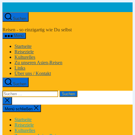
Zum
Inhalt
springen
Suchen
Asien-
Reiseportal
Reisen - so einzigartig wie Du selbst
Menü
Startseite
Reiseziele
Kulturelles
Zu unseren Asien-Reisen
Links
Über uns / Kontakt
Suchen
Suchen
nach:
Suche
schließen
Menü schließen
Startseite
Reiseziele
Kulturelles