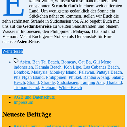
E
kalten Winter, wünscht sich so manch einer einen
entspannten
Strandurlaub
in einem weit entfernten
Land. Um wenigstens gedanklich der Sonne ein
Stückchen näher zu kommen, stellen wir Euch die
zehn schönsten Strände in Südostasien vor. Also begebt Euch mit
uns auf die
Gedankenreise
zu weißen Sandstränden und blauem
Wasser in Indonesien, den Philippinen, Malaysia, Thailand und
Vietnam. Macht Euch gerne Notizen als Denkanstoß für Eure
nächste
Asien-Reise
.
“Die
Weiterlesen
10
Schlagwörter
schönsten
Asien
,
Ban Tai Beach
,
Boracay
,
Cat Ba
,
Gili Meno
,
Strände
indonesien
,
Kamala Beach
,
Koh Lipe
,
Las Cabanas Beach
,
in
Lombok
,
Malaysia
,
Monkey Island
,
Palawan
,
Pattaya Beach
,
Südostasien”
Pha-Ngan Island
,
Philippinen
,
Phuket
,
Rantau Abang
,
Salang
Beach
,
Strand
,
Strände
,
Südostasien
,
Tanjung Aan
,
Thailand
,
Tioman Island
,
Vietnam
,
White Beach
AGB und Datenschutz
Impressum
Neueste Beiträge
Kuala Lumpur – viel mehr als Skyline und Petrona Towers