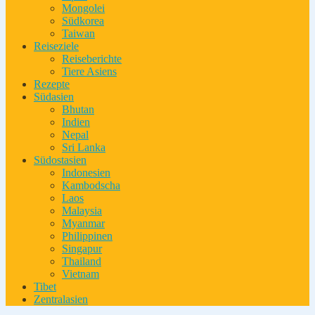
Mongolei
Südkorea
Taiwan
Reiseziele
Reiseberichte
Tiere Asiens
Rezepte
Südasien
Bhutan
Indien
Nepal
Sri Lanka
Südostasien
Indonesien
Kambodscha
Laos
Malaysia
Myanmar
Philippinen
Singapur
Thailand
Vietnam
Tibet
Zentralasien