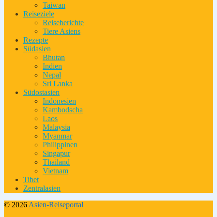
Taiwan
Reiseziele
Reiseberichte
Tiere Asiens
Rezepte
Südasien
Bhutan
Indien
Nepal
Sri Lanka
Südostasien
Indonesien
Kambodscha
Laos
Malaysia
Myanmar
Philippinen
Singapur
Thailand
Vietnam
Tibet
Zentralasien
© 2026
Asien-Reiseportal