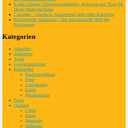
Kuala Lumpur: Sehenswürdigkeiten, Reisezeit und Tipps für
Deine Malaysia-Reise
Colombo – chaotisch, faszinierend und voller Kontraste
Reisebericht: Südindien – Die märchenhafte Welt der
Backwaters
Kategorien
Aktuelles
Allgemein
Asien
Gewürzmischung
Kulturelles
Buchvorstellung
Feste
Gartenkunst
Kunst
Veranstaltung
Natur
Ostasien
China
Japan
Mongolei
Südkorea