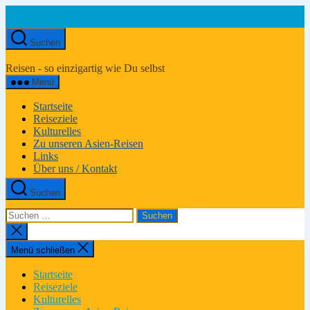
Zum
Inhalt
springen
Suchen
Asien-
Reiseportal
Reisen - so einzigartig wie Du selbst
Menü
Startseite
Reiseziele
Kulturelles
Zu unseren Asien-Reisen
Links
Über uns / Kontakt
Suchen
Suchen
nach:
Suche
schließen
Menü schließen
Startseite
Reiseziele
Kulturelles