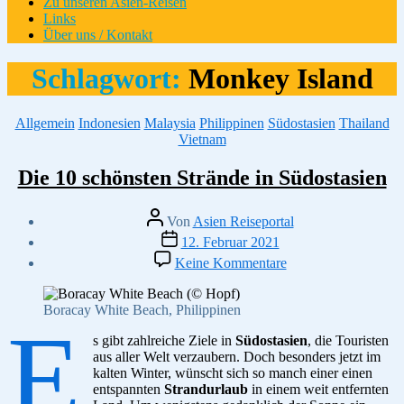
Zu unseren Asien-Reisen
Links
Über uns / Kontakt
Schlagwort:
Monkey Island
Kategorien
Allgemein
Indonesien
Malaysia
Philippinen
Südostasien
Thailand
Vietnam
Die 10 schönsten Strände in Südostasien
Beitragsautor
Von
Asien Reiseportal
Veröffentlichungsdatum
12. Februar 2021
zu
Keine Kommentare
Die
10
schönsten
Boracay White Beach, Philippinen
E
Strände
in
s gibt zahlreiche Ziele in
Südostasien
, die Touristen
Südostasien
aus aller Welt verzaubern. Doch besonders jetzt im
kalten Winter, wünscht sich so manch einer einen
entspannten
Strandurlaub
in einem weit entfernten