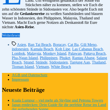
Land. Um wenigstens gedanklich der Sonne ein
Stückchen näher zu kommen, stellen wir Euch die
zehn schönsten Strände in Südostasien vor. Also begebt Euch mit
uns auf die
Gedankenreise
zu weißen Sandstränden und blauem
Wasser in Indonesien, den Philippinen, Malaysia, Thailand und
Vietnam. Macht Euch gerne Notizen als Denkanstoß für Eure
nächste
Asien-Reise
.
“Die
Weiterlesen
10
Schlagwörter
schönsten
Asien
,
Ban Tai Beach
,
Boracay
,
Cat Ba
,
Gili Meno
,
Strände
indonesien
,
Kamala Beach
,
Koh Lipe
,
Las Cabanas Beach
,
in
Lombok
,
Malaysia
,
Monkey Island
,
Palawan
,
Pattaya Beach
,
Südostasien”
Pha-Ngan Island
,
Philippinen
,
Phuket
,
Rantau Abang
,
Salang
Beach
,
Strand
,
Strände
,
Südostasien
,
Tanjung Aan
,
Thailand
,
Tioman Island
,
Vietnam
,
White Beach
AGB und Datenschutz
Impressum
Neueste Beiträge
Kuala Lumpur – viel mehr als Skyline und Petrona Towers
Japan entdecken: Dein Guide für die perfekte Reise ins Land
der aufgehenden Sonne