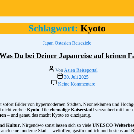
Schlagwort:
Kyoto
Kategorien
Japan
Ostasien
Reiseziele
Was Du bei Deiner Japanreise auf keinen Fal
Beitragsautor
Von
Asien Reiseportal
Veröffentlichungsdatum
30. Juli 2025
zu
Keine Kommentare
Kaiserstadt
Kyoto:
Was
Du
ht sofort Bilder von hypermodernen Städten, Neonreklamen und Hochg
bei
 nicht vorbei:
Kyoto
. Die
ehemalige Kaiserstadt
verzaubert mit ihre
Deiner
ehen
– und genau das macht Kyoto so einzigartig.
Japanreise
und Kultur
. Nirgendwo sonst lassen sich so viele
UNESCO-Welterbest
auf
on auch eine moderne Stadt – weltoffen, gastfreundlich und bestens auf B
keinen