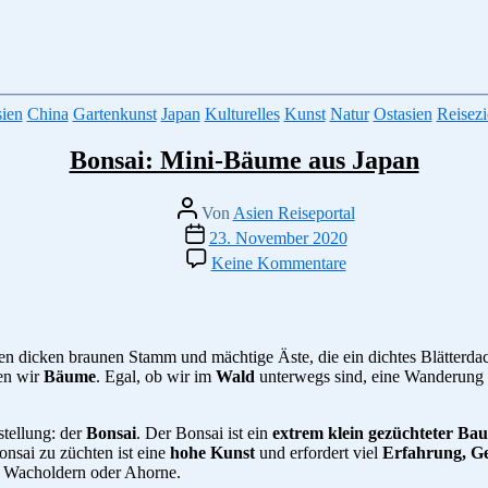
Fall
verpassen
solltest
Kategorien
ien
China
Gartenkunst
Japan
Kulturelles
Kunst
Natur
Ostasien
Reisezi
Bonsai: Mini-Bäume aus Japan
Beitragsautor
Von
Asien Reiseportal
Veröffentlichungsdatum
23. November 2020
zu
Keine Kommentare
Bonsai:
Mini-
Bäume
aus
Japan
inen dicken braunen Stamm und mächtige Äste, die ein dichtes Blätterda
en wir
Bäume
. Egal, ob wir im
Wald
unterwegs sind, eine Wanderung
tellung: der
Bonsai
. Der Bonsai ist ein
extrem klein gezüchteter Ba
onsai zu züchten ist eine
hohe Kunst
und erfordert viel
Erfahrung, G
, Wacholdern oder Ahorne.