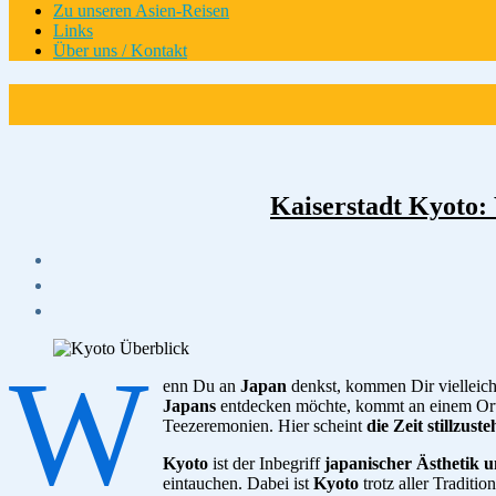
Zu unseren Asien-Reisen
Links
Über uns / Kontakt
Kaiserstadt Kyoto: 
W
enn Du an
Japan
denkst, kommen Dir vielleic
Japans
entdecken möchte, kommt an einem Ort
Teezeremonien. Hier scheint
die Zeit stillzust
Kyoto
ist der Inbegriff
japanischer Ästhetik 
eintauchen. Dabei ist
Kyoto
trotz aller Traditi