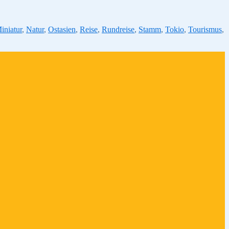
iniatur
,
Natur
,
Ostasien
,
Reise
,
Rundreise
,
Stamm
,
Tokio
,
Tourismus
,