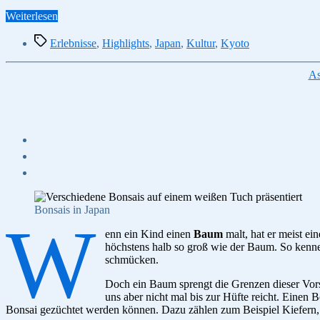
“Kaiserstadt
Weiterlesen
Kyoto:
Schlagwörter
Was
Erlebnisse
,
Highlights
,
Japan
,
Kultur
,
Kyoto
Du
bei
As
Deiner
Japanreise
auf
keinen
Fall
verpassen
solltest”
Bonsais in Japan
W
enn ein Kind einen
Baum
malt, hat er meist e
höchstens halb so groß wie der Baum. So kenn
schmücken.
Doch ein Baum sprengt die Grenzen dieser Vors
uns aber nicht mal bis zur Hüfte reicht. Einen B
Bonsai gezüchtet werden können. Dazu zählen zum Beispiel Kiefern