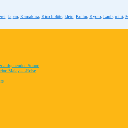
rei
,
Japan
,
Kamakura
,
Kirschblüte
,
klein
,
Kultur
,
Kyoto
,
Laub
,
mini
,
M
der aufgehenden Sonne
eine Malaysia-Reise
rs