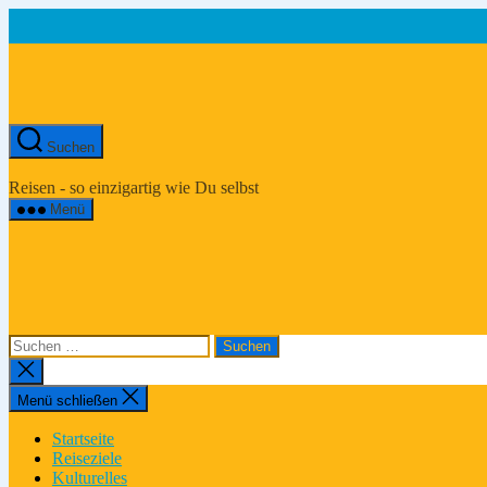
Zum
Inhalt
springen
Suchen
Asien-
Reiseportal
Reisen - so einzigartig wie Du selbst
Menü
Suchen
nach:
Suche
schließen
Menü schließen
Startseite
Reiseziele
Kulturelles