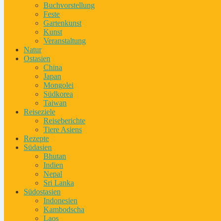
Buchvorstellung
Feste
Gartenkunst
Kunst
Veranstaltung
Natur
Ostasien
China
Japan
Mongolei
Südkorea
Taiwan
Reiseziele
Reiseberichte
Tiere Asiens
Rezepte
Südasien
Bhutan
Indien
Nepal
Sri Lanka
Südostasien
Indonesien
Kambodscha
Laos