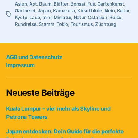
Asien
,
Ast
,
Baum
,
Blätter
,
Bonsai
,
Fuji
aus
,
Gartenkunst
,
Gärtnerei
,
Japan
,
Kamakura
,
Kirschblüte
,
klein
,
Kultur
,
Japan”
Schlagwörter
Kyoto
,
Laub
,
mini
,
Miniatur
,
Natur
,
Ostasien
,
Reise
,
Rundreise
,
Stamm
,
Tokio
,
Tourismus
,
Züchtung
AGB und Datenschutz
Impressum
Neueste Beiträge
Kuala Lumpur – viel mehr als Skyline und
Petrona Towers
Japan entdecken: Dein Guide für die perfekte