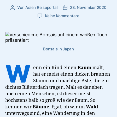
Von
Asien Reiseportal
23. November 2020
Beitragsautor
Veröffentlichungsdatum
zu
Keine Kommentare
Bonsai:
Mini-
Bäume
aus
Japan
Bonsais in Japan
W
enn ein Kind einen
Baum
malt,
hat er meist einen dicken braunen
Stamm und mächtige Äste, die ein
dichtes Blätterdach tragen. Malt es daneben
noch einen Menschen, ist dieser meist
höchstens halb so groß wie der Baum. So
kennen wir
Bäume
. Egal, ob wir im
Wald
unterwegs sind, eine Wanderung in den