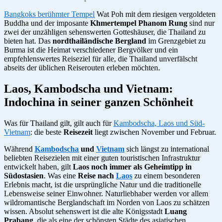
Bangkoks berühmter Tempel
Wat Poh mit dem riesigen vergoldeten
Buddha und der imposante
Khmertempel Phanom Rung
sind nur
zwei der unzähligen sehenswerten Gotteshäuser, die Thailand zu
bieten hat. Das
nordthailändische Bergland
im Grenzgebiet zu
Burma ist die Heimat verschiedener Bergvölker und ein
empfehlenswertes Reiseziel für alle, die Thailand unverfälscht
abseits der üblichen Reiserouten erleben möchten.
Laos, Kambodscha und Vietnam:
Indochina in seiner ganzen Schönheit
Was für Thailand gilt, gilt auch für
Kambodscha, Laos und Süd-
Vietnam
: die beste
Reisezeit
liegt zwischen November und Februar.
Während
Kambodscha
und
Vietnam
sich längst zu international
beliebten Reisezielen mit einer guten touristischen Infrastruktur
entwickelt haben, gilt
Laos noch immer als Geheimtipp in
Südostasien
. Was eine
Reise nach
Laos
zu einem besonderen
Erlebnis macht, ist die ursprüngliche Natur und die traditionelle
Lebensweise seiner Einwohner. Naturliebhaber werden vor allem
wildromantische Berglandschaft im Norden von Laos zu schätzen
wissen. Absolut sehenswert ist die alte Königsstadt
Luang
Prabang
, die als eine der schönsten Städte des asiatischen