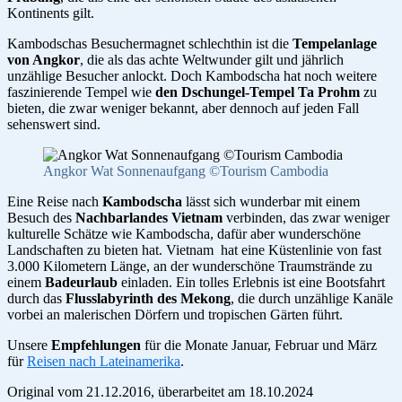
Kontinents gilt.
Kambodschas Besuchermagnet schlechthin ist die
Tempelanlage
von Angkor
, die als das achte Weltwunder gilt und jährlich
unzählige Besucher anlockt. Doch Kambodscha hat noch weitere
faszinierende Tempel wie
den Dschungel-Tempel Ta Prohm
zu
bieten, die zwar weniger bekannt, aber dennoch auf jeden Fall
sehenswert sind.
Angkor Wat Sonnenaufgang ©Tourism Cambodia
Eine Reise nach
Kambodscha
lässt sich wunderbar mit einem
Besuch des
Nachbarlandes Vietnam
verbinden, das zwar weniger
kulturelle Schätze wie Kambodscha, dafür aber wunderschöne
Landschaften zu bieten hat. Vietnam hat eine Küstenlinie von fast
3.000 Kilometern Länge, an der wunderschöne Traumstrände zu
einem
Badeurlaub
einladen. Ein tolles Erlebnis ist eine Bootsfahrt
durch das
Flusslabyrinth des Mekong
, die durch unzählige Kanäle
vorbei an malerischen Dörfern und tropischen Gärten führt.
Unsere
Empfehlungen
für die Monate Januar, Februar und März
für
Reisen nach Lateinamerika
.
Original vom 21.12.2016, überarbeitet am 18.10.2024