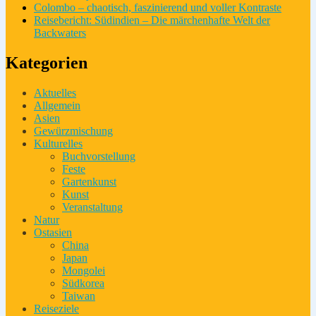
Colombo – chaotisch, faszinierend und voller Kontraste
Reisebericht: Südindien – Die märchenhafte Welt der
Backwaters
Kategorien
Aktuelles
Allgemein
Asien
Gewürzmischung
Kulturelles
Buchvorstellung
Feste
Gartenkunst
Kunst
Veranstaltung
Natur
Ostasien
China
Japan
Mongolei
Südkorea
Taiwan
Reiseziele