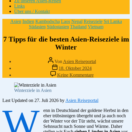
Zu unseren Asien-Reisen
Links
Über uns / Kontakt
Kategorien
Asien
Indien
Kambodscha
Laos
Nepal
Reiseziele
Sri Lanka
Südasien
Südostasien
Thailand
Vietnam
7 Tipps für die besten Asien-Reiseziele im
Winter
Beitragsautor
Von
Asien Reiseportal
Veröffentlichungsdatum
18. Oktober 2024
zu
Keine Kommentare
7
Tipps
für
Winterziele in Asien
die
besten
Last Updated on 27. Juli 2026 by
Asien Reiseportal
W
Asien-
enn in Deutschland der goldene Herbst in den
Reiseziele
eher trübsinnigen übergeht und ja auch noch
im
der Winter vor der Tür steht, wächst unsere
Winter
Sehnsucht nach Sonne und Wärme. Daher
stellen wir Euch
sieben Länder in Asien
vor,