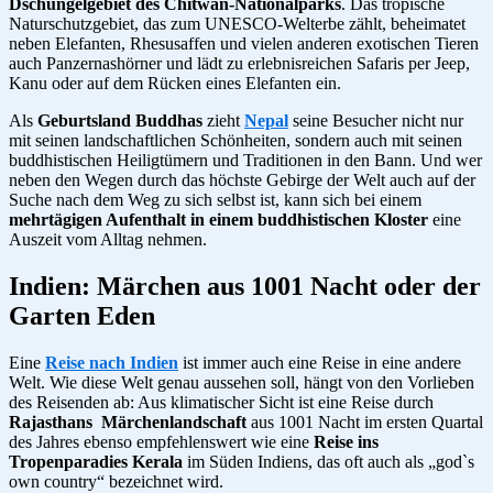
Dschungelgebiet des Chitwan-Nationalparks
. Das tropische
Naturschutzgebiet, das zum UNESCO-Welterbe zählt, beheimatet
neben Elefanten, Rhesusaffen und vielen anderen exotischen Tieren
auch Panzernashörner und lädt zu erlebnisreichen Safaris per Jeep,
Kanu oder auf dem Rücken eines Elefanten ein.
Als
Geburtsland Buddhas
zieht
Nepal
seine Besucher nicht nur
mit seinen landschaftlichen Schönheiten, sondern auch mit seinen
buddhistischen Heiligtümern und Traditionen in den Bann. Und wer
neben den Wegen durch das höchste Gebirge der Welt auch auf der
Suche nach dem Weg zu sich selbst ist, kann sich bei einem
mehrtägigen Aufenthalt in einem buddhistischen Kloster
eine
Auszeit vom Alltag nehmen.
Indien: Märchen aus 1001 Nacht oder der
Garten Eden
Eine
Reise nach Indien
ist immer auch eine Reise in eine andere
Welt. Wie diese Welt genau aussehen soll, hängt von den Vorlieben
des Reisenden ab: Aus klimatischer Sicht ist eine Reise durch
Rajasthans Märchenlandschaft
aus 1001 Nacht im ersten Quartal
des Jahres ebenso empfehlenswert wie eine
Reise ins
Tropenparadies Kerala
im Süden Indiens, das oft auch als „god`s
own country“ bezeichnet wird.