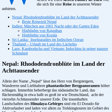
die sich für eine
Reise
in unserem Winter
anbieten.
Nepal: Rhododendronblüte im Land der Achttausender
Beste Reisezeit Nepal
Indien: Märchen aus 1001 Nacht oder der Garten Eden
Highlights von Rajasthan
Highlights von Kerala
Sri Lanka: Inselparadies im Indischen Ozean
Thailand – Urlaub im Land des Lächelns
Laos, Kambodscha und Vietnam: Indochina in seiner ganzen
Schönheit
Nepal: Rhododendronblüte im Land der
Achttausender
Allein der Name „Nepal“ lässt das Herz von Bergsteigern,
Wanderern und Liebhabern
phantastischer Bergpanoramen
höher
schlagen. Immerhin beherbergt das südasiatische Land, das
flächenmäßig in etwa halb so groß ist wie Deutschland, acht der
vierzehn Achttausender unserer Erde. Die traumhaften
Landschaften des
Himalaya-Gebirges
sind ein El Dorado für
Aktivurlauber und laden vor allem zu Trekkingtouren im Gebiet des