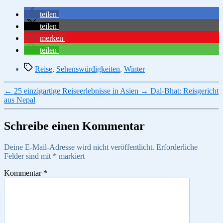
teilen
teilen
merken
teilen
Schlagwörter
Reise
,
Sehenswürdigkeiten
,
Winter
←
25 einzigartige Reiseerlebnisse in Asien
→
Dal-Bhat: Reisgericht
aus Nepal
Schreibe einen Kommentar
Deine E-Mail-Adresse wird nicht veröffentlicht.
Erforderliche
Felder sind mit
*
markiert
Kommentar
*