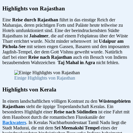
Highlights von Rajasthan
Eine
Reise durch Rajasthan
führt in das einstige Reich der
Maharajas, deren prächtigen Forts und Paläste heute teilweise zu
Hotels umfunktioniert sind. Eine der beeindruckendsten Städte
Rajasthans ist
Jaisalmer
, die auf einem Felsplateau über der Wüste
Tharr errichtet wurde. Nicht minder sehenswert ist
Udaipur am
Pichola-See
mit seinen engen Gassen, Basaren und den imposanten
Jagdish-Tempel, der dem Gott Vishnu geweiht wurde. Natürlich
darf bei einer
Reise nach Rajasthan
auch ein Besuch von Indiens
bezauberndem Wahrzeichen
Taj Mahal in Agra
nicht fehlen.
Einige Highlights von Rajasthan
Highlights von Kerala
In einem landschaftlichen völligen Kontrast zu den
Wüstengebieten
Rajasthans
steht die üppige Tropenlandschaft Keralas. Ein
besonderes Highlight einer
Reise nach Südindien
ist eine Fahrt mit
dem Hausboot durch die romantischen Flusskanäle der
Backwaters
. In Keralas Nachbarbundesstaat Tamil Nadu liegt die
Stadt Madurai, die mit dem
Sri Meenakshi Tempel
eines der