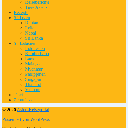
Reiseberichte
Tiere Asiens
Rezepte
Südasien
Bhutan
Indien
Nepal
Sri Lanka
Südostasien
Indonesien
Kambodscha
Laos
Malaysia
Myanmar
Philippinen
Singapur
Thailand
Vietnam
Tibet
Zentralasien
© 2026
Asien-Reiseportal
Präsentiert von WordPress