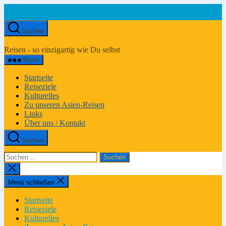
Zum
Inhalt
springen
Suchen
Asien-
Reiseportal
Reisen - so einzigartig wie Du selbst
Menü
Startseite
Reiseziele
Kulturelles
Zu unseren Asien-Reisen
Links
Über uns / Kontakt
Suchen
Suchen
nach:
Suche
schließen
Menü schließen
Startseite
Reiseziele
Kulturelles