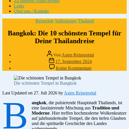
Zu unseren Asien-Reisen
Links
Über uns / Kontakt
Kategorien
Reiseziele
Südostasien
Thailand
Bangkok: Die 10 schönsten Tempel für
Deine Thailandreise
Beitragsautor
Von
Asien Reiseportal
Veröffentlichungsdatum
17. September 2024
zu
Keine Kommentare
Bangkok:
Die
10
Die schönsten Tempel in Bangkok
schönsten
Tempel
Last Updated on 27. Juli 2026 by
Asien Reiseportal
B
für
angkok
, die pulsierende Hauptstadt Thailands, ist
Deine
eine faszinierende Mischung aus
Thailandreise
Tradition und
Moderne
. Hier treffen hochmoderne Wolkenkratzer
auf jahrhundertealte Tempel, die den tiefen Glauben
und die spirituelle Geschichte des Landes
widerspiegeln.