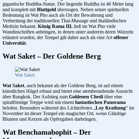
gigantische Buddha-Statue. Der liegende Buddha ist 46 Meter lang
und komplett mit
Blattgold
überzogen. Neben seiner spirituellen
Bedeutung ist Wat Pho auch als Ort der Bewahrung und
Verbreitung der traditionellen Thai-Massage und thailändischen
Medizin bekannt.
König Rama III.
ließ im Wat Pho viele
Wandinschriften anbringen, in denen unter anderem deren Wurzeln
erläutert wurden, der Tempel gilt daher auch als eine Art
offener
Universität
.
Wat Saket – Der Goldene Berg
Wat Saket
Wat Saket
, auch bekannt als der Goldene Berg, ist auf einem
künstlichen Hügel erbaut und bietet eine atemberaubende Aussicht
über Bangkok. Der Aufstieg zum
Goldenen Chedi
über eine
spiralförmige Treppe wird mit einem
fantastischen Panorama
belohnt. Besonders während des Lichterfestes „
Loy Krathong
“ im
November ist dieser Tempel ein magischer Ort, wenn Gläubige
Blumen und Kerzen als Opfergaben darbringen.
Wat Benchamabophit – Der