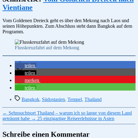
Vientiane
Vom Goldenen Dreieck geht es über den Mekong nach Laos und
seinen Höhepunkten. Zum Abschluss steht dann Bangkok auf dem
Programm.
Flusskreuzfahrt auf dem Mekong
teilen
teilen
merken
teilen
Schlagwörter
Bangkok
,
Südostasien
,
Tempel
,
Thailand
←
Sehnsuchtsort Thailand – warum ich so lange von diesem Land
geträumt habe
→
25 einzigartige Reiseerlebnisse in Asien
Schreibe einen Kommentar