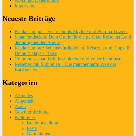
AGB und Datenschutz
Impressum
Neueste Beiträge
Kuala Lumpur – viel mehr als Skyline und Petrona Towers
Japan entdecken: Dein Guide für die perfekte Reise ins Land
der aufgehenden Sonne
Kuala Lumpur: Sehenswürdigkeiten, Reisezeit und Tipps für
Deine Malaysia-Reise
Colombo – chaotisch, faszinierend und voller Kontraste
Reisebericht: Südindien – Die märchenhafte Welt der
Backwaters
Kategorien
Aktuelles
Allgemein
Asien
Gewürzmischung
Kulturelles
Buchvorstellung
Feste
Gartenkunst