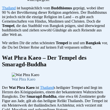
Thailand
ist hauptsächlich vom
Buddhismus
geprägt, wobei über
90 % der Bevölkerung dieser Religion angehören. Der Buddhismus
ist jedoch nicht die einzige Religion im Land – es gibt auch
Gemeinschaften von Hindus, Muslimen und Christen. Doch die
Tempel
, die das Stadtbild von Bangkok prägen, sind überwiegend
buddhistisch und ziehen sowohl Gläubige als auch Reisende aus
aller Welt an.
Wir stellen Dir die zehn schönsten
Tempel
in und um
Bangkok
vor,
die Du bei Deiner Reise auf keinen Fall verpassen solltest.
Wat Phra Kaeo – Der Tempel des
Smaragd-Buddha
Wat Phra Kaeo
Der
Wat Phra Kaeo
ist
Thailand
s heiligster Tempel und liegt im
Herzen des Königspalastes, einem der bekanntesten Wahrzeichen
Bangkoks. Der
Smaragd-Buddha
, eine etwa 66 Zentimeter große
Figur aus Jade, gilt als das heiligste Relikt Thailands. Der Tempel ist
ein Meisterwerk der thailändischen Architektur, reich verziert mit
Gold, Mosaiken und aufwendigen Statuen.