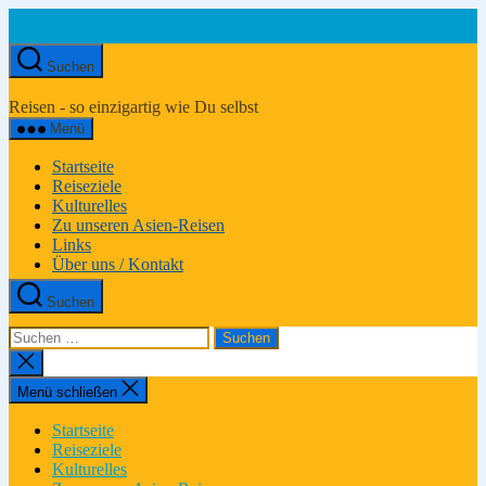
Zum
Inhalt
springen
Suchen
Asien-
Reiseportal
Reisen - so einzigartig wie Du selbst
Menü
Startseite
Reiseziele
Kulturelles
Zu unseren Asien-Reisen
Links
Über uns / Kontakt
Suchen
Suchen
nach:
Suche
schließen
Menü schließen
Startseite
Reiseziele
Kulturelles