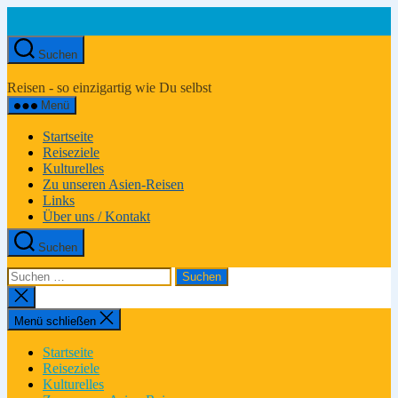
Zum
Inhalt
springen
Suchen
Asien-
Reiseportal
Reisen - so einzigartig wie Du selbst
Menü
Startseite
Reiseziele
Kulturelles
Zu unseren Asien-Reisen
Links
Über uns / Kontakt
Suchen
Suchen
nach:
Suche
schließen
Menü schließen
Startseite
Reiseziele
Kulturelles