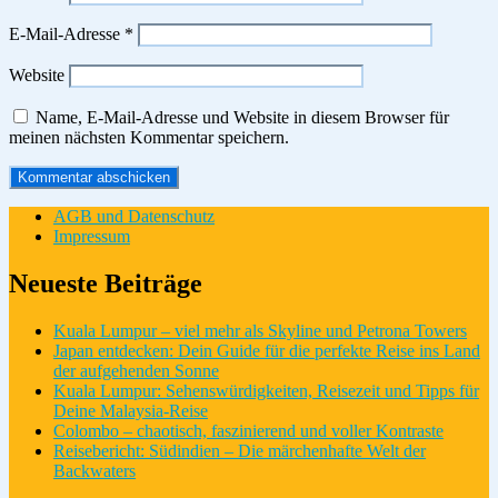
E-Mail-Adresse
*
Website
Name, E-Mail-Adresse und Website in diesem Browser für
meinen nächsten Kommentar speichern.
AGB und Datenschutz
Impressum
Neueste Beiträge
Kuala Lumpur – viel mehr als Skyline und Petrona Towers
Japan entdecken: Dein Guide für die perfekte Reise ins Land
der aufgehenden Sonne
Kuala Lumpur: Sehenswürdigkeiten, Reisezeit und Tipps für
Deine Malaysia-Reise
Colombo – chaotisch, faszinierend und voller Kontraste
Reisebericht: Südindien – Die märchenhafte Welt der
Backwaters