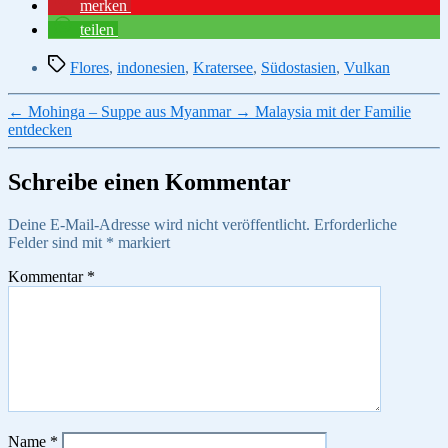
merken
teilen
Schlagwörter
Flores
,
indonesien
,
Kratersee
,
Südostasien
,
Vulkan
←
Mohinga – Suppe aus Myanmar
→
Malaysia mit der Familie
entdecken
Schreibe einen Kommentar
Deine E-Mail-Adresse wird nicht veröffentlicht.
Erforderliche
Felder sind mit
*
markiert
Kommentar
*
Name
*