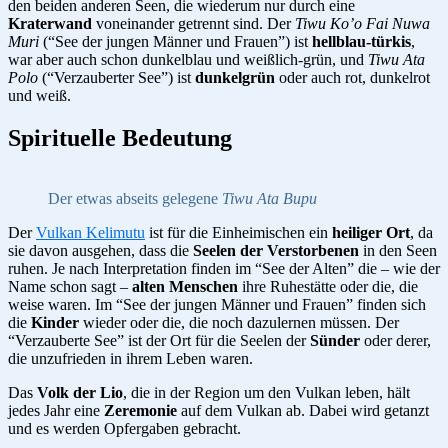
den beiden anderen Seen, die wiederum nur durch eine
Kraterwand
voneinander getrennt sind. Der
Tiwu Ko’o Fai Nuwa
Muri
(“See der jungen Männer und Frauen”) ist
hellblau-türkis
,
war aber auch schon dunkelblau und weißlich-grün, und
Tiwu Ata
Polo
(“Verzauberter See”) ist
dunkelgrün
oder auch rot, dunkelrot
und weiß.
Spirituelle Bedeutung
Der etwas abseits gelegene
Tiwu Ata Bupu
Der
Vulkan Kelimutu
ist für die Einheimischen ein
heiliger Ort
, da
sie davon ausgehen, dass die
Seelen der Verstorbenen
in den Seen
ruhen. Je nach Interpretation finden im “See der Alten” die – wie der
Name schon sagt –
alten Menschen
ihre Ruhestätte oder die, die
weise waren. Im “See der jungen Männer und Frauen” finden sich
die
Kinder
wieder oder die, die noch dazulernen müssen. Der
“Verzauberte See” ist der Ort für die Seelen der
Sünder
oder derer,
die unzufrieden in ihrem Leben waren.
Das
Volk der Lio
, die in der Region um den Vulkan leben, hält
jedes Jahr eine
Zeremonie
auf dem Vulkan ab. Dabei wird getanzt
und es werden Opfergaben gebracht.