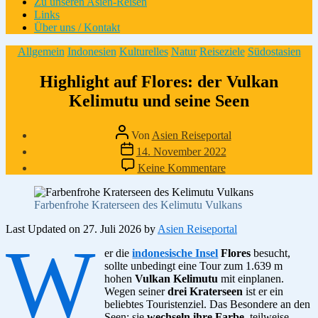
Zu unseren Asien-Reisen
Links
Über uns / Kontakt
Kategorien
Allgemein
Indonesien
Kulturelles
Natur
Reiseziele
Südostasien
Highlight auf Flores: der Vulkan
Kelimutu und seine Seen
Beitragsautor
Von
Asien Reiseportal
Veröffentlichungsdatum
14. November 2022
zu
Keine Kommentare
Highlight
auf
Flores:
Farbenfrohe Kraterseen des Kelimutu Vulkans
der
Vulkan
Last Updated on 27. Juli 2026 by
Asien Reiseportal
W
Kelimutu
er die
indonesische Insel
Flores
und
besucht,
sollte unbedingt eine Tour zum 1.639 m
seine
hohen
Vulkan Kelimutu
mit einplanen.
Seen
Wegen seiner
drei Kraterseen
ist er ein
beliebtes Touristenziel. Das Besondere an den
Seen: sie
wechseln ihre Farbe
, teilweise