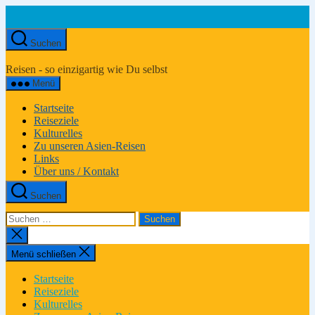
Zum
Inhalt
springen
Suchen
Asien-
Reiseportal
Reisen - so einzigartig wie Du selbst
Menü
Startseite
Reiseziele
Kulturelles
Zu unseren Asien-Reisen
Links
Über uns / Kontakt
Suchen
Suchen
nach:
Suche
schließen
Menü schließen
Startseite
Reiseziele
Kulturelles