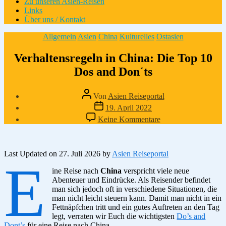
Zu unseren Asien-Reisen
Links
Über uns / Kontakt
Kategorien
Allgemein
Asien
China
Kulturelles
Ostasien
Verhaltensregeln in China: Die Top 10
Dos and Don´ts
Beitragsautor
Von
Asien Reiseportal
Veröffentlichungsdatum
19. April 2022
zu
Keine Kommentare
Verhaltensregeln
in
China:
Die
Last Updated on 27. Juli 2026 by
Asien Reiseportal
E
Top
ine Reise nach
China
verspricht viele neue
10
Abenteuer und Eindrücke. Als Reisender befindet
Dos
man sich jedoch oft in verschiedene Situationen, die
and
man nicht leicht steuern kann. Damit man nicht in ein
Don
Fettnäpfchen tritt und ein gutes Auftreten an den Tag
´ts
legt, verraten wir Euch die wichtigsten
Do’s and
Dont’s
für eine Reise nach China.