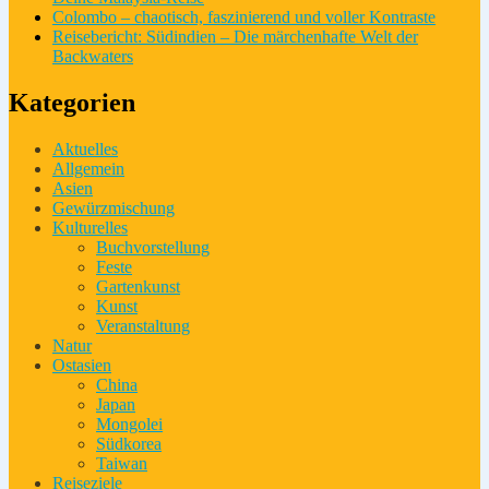
Colombo – chaotisch, faszinierend und voller Kontraste
Reisebericht: Südindien – Die märchenhafte Welt der
Backwaters
Kategorien
Aktuelles
Allgemein
Asien
Gewürzmischung
Kulturelles
Buchvorstellung
Feste
Gartenkunst
Kunst
Veranstaltung
Natur
Ostasien
China
Japan
Mongolei
Südkorea
Taiwan
Reiseziele