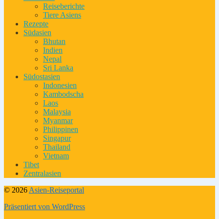
Reiseberichte
Tiere Asiens
Rezepte
Südasien
Bhutan
Indien
Nepal
Sri Lanka
Südostasien
Indonesien
Kambodscha
Laos
Malaysia
Myanmar
Philippinen
Singapur
Thailand
Vietnam
Tibet
Zentralasien
© 2026
Asien-Reiseportal
Präsentiert von WordPress