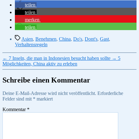
teilen
teilen
merken
teilen
Schlagwörter
Asien
,
Benehmen
,
China
,
Do's
,
Dont's
,
Gast
,
Verhaltensregeln
←
7 Inseln, die man in Indonesien besucht haben sollte
→
5
Möglichkeiten, China aktiv zu erleben
Schreibe einen Kommentar
Deine E-Mail-Adresse wird nicht veröffentlicht.
Erforderliche
Felder sind mit
*
markiert
Kommentar
*