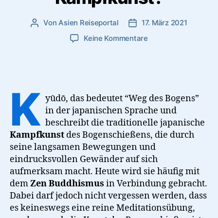
Von
Asien Reiseportal
17. März 2021
Beitragsautor
Veröffentlichungsdatum
zu
Keine Kommentare
Kyūdō
–
Bogenschießen
als
K
Zen
yūdō, das bedeutet “Weg des Bogens”
oder
in der japanischen Sprache und
Kampfkunst?
beschreibt die traditionelle japanische
Kampfkunst
des Bogenschießens, die durch
seine langsamen Bewegungen und
eindrucksvollen Gewänder auf sich
aufmerksam macht. Heute wird sie häufig mit
dem
Zen
Buddhismus
in Verbindung gebracht.
Dabei darf jedoch nicht vergessen werden, dass
es keineswegs eine reine Meditationsübung,