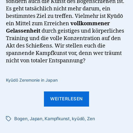
sondern auch die Kunst des Bogenschießen ist.
Es geht tatsächlich nicht mehr darum, ein
bestimmtes Ziel zu treffen. Vielmehr ist Kyūdō
ein Mittel zum Erreichen
vollkommener
Gelassenheit
durch geistiges und körperliches
Training und die volle Konzentration auf den
Akt des Schießens. Wir stellen euch die
spannende Kampfkunst vor, denn wer träumt
nicht von totaler Entspannung?
Kyūdō Zeremonie in Japan
“Kyūdō
WEITERLESEN
–
Bogenschießen
Bogen
,
Japan
,
Kampfkunst
,
kyūdō
,
Zen
als
Schlagwörter
Zen