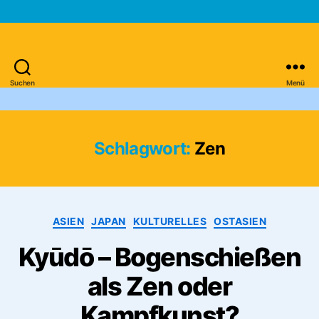
Suchen
Menü
Asien-
Reiseportal
Schlagwort:
Zen
Kategorien
ASIEN
JAPAN
KULTURELLES
OSTASIEN
Kyūdō – Bogenschießen
als Zen oder
Kampfkunst?