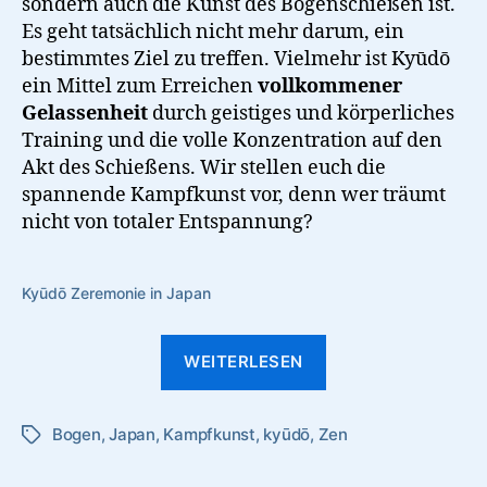
sondern auch die Kunst des Bogenschießen ist.
Es geht tatsächlich nicht mehr darum, ein
bestimmtes Ziel zu treffen. Vielmehr ist Kyūdō
ein Mittel zum Erreichen
vollkommener
Gelassenheit
durch geistiges und körperliches
Training und die volle Konzentration auf den
Akt des Schießens. Wir stellen euch die
spannende Kampfkunst vor, denn wer träumt
nicht von totaler Entspannung?
Kyūdō Zeremonie in Japan
“Kyūdō
WEITERLESEN
–
Bogenschießen
Bogen
,
Japan
,
Kampfkunst
,
kyūdō
,
Zen
als
Schlagwörter
Zen