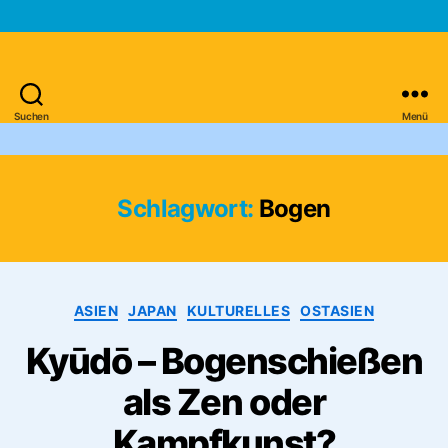
Suchen
Menü
Asien-
Reiseportal
Schlagwort:
Bogen
Kategorien
ASIEN
JAPAN
KULTURELLES
OSTASIEN
Kyūdō – Bogenschießen
als Zen oder
Kampfkunst?