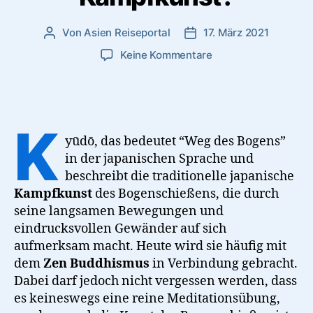
Von
Asien Reiseportal
17. März 2021
Beitragsautor
Veröffentlichungsdatum
zu
Keine Kommentare
Kyūdō
–
Bogenschießen
als
K
Zen
yūdō, das bedeutet “Weg des Bogens”
oder
in der japanischen Sprache und
Kampfkunst?
beschreibt die traditionelle japanische
Kampfkunst
des Bogenschießens, die durch
seine langsamen Bewegungen und
eindrucksvollen Gewänder auf sich
aufmerksam macht. Heute wird sie häufig mit
dem
Zen
Buddhismus
in Verbindung gebracht.
Dabei darf jedoch nicht vergessen werden, dass
es keineswegs eine reine Meditationsübung,