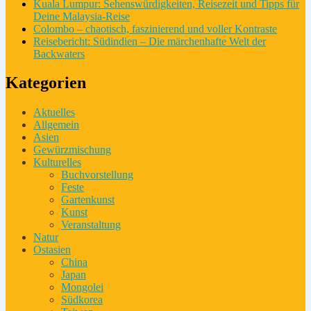
Kuala Lumpur: Sehenswürdigkeiten, Reisezeit und Tipps für
Deine Malaysia-Reise
Colombo – chaotisch, faszinierend und voller Kontraste
Reisebericht: Südindien – Die märchenhafte Welt der
Backwaters
Kategorien
Aktuelles
Allgemein
Asien
Gewürzmischung
Kulturelles
Buchvorstellung
Feste
Gartenkunst
Kunst
Veranstaltung
Natur
Ostasien
China
Japan
Mongolei
Südkorea