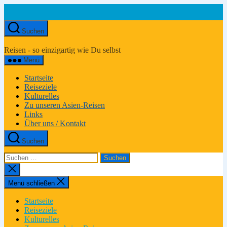
Zum
Inhalt
springen
Suchen
Asien-
Reiseportal
Reisen - so einzigartig wie Du selbst
Menü
Startseite
Reiseziele
Kulturelles
Zu unseren Asien-Reisen
Links
Über uns / Kontakt
Suchen
Suchen
nach:
Suche
schließen
Menü schließen
Startseite
Reiseziele
Kulturelles