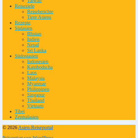
Taiwan
Reiseziele
Reiseberichte
Tiere Asiens
Rezepte
Südasien
Bhutan
Indien
Nepal
Sri Lanka
Südostasien
Indonesien
Kambodscha
Laos
Malaysia
Myanmar
Philippinen
Singapur
Thailand
Vietnam
Tibet
Zentralasien
© 2026
Asien-Reiseportal
Präsentiert von WordPress