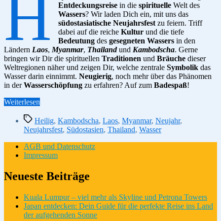
H
Entdeckungsreise
in die
spirituelle
Welt des
Wassers
? Wir laden Dich ein, mit uns das
südostasiatische Neujahrsfest
zu feiern. Triff
dabei auf die reiche
Kultur
und die tiefe
Bedeutung
des
gesegneten Wassers
in den
Ländern
Laos
,
Myanmar
,
Thailand
und
Kambodscha
. Gerne
bringen wir Dir die spirituellen
Traditionen
und
Bräuche
dieser
Weltregionen näher und zeigen Dir, welche zentrale
Symbolik
das
Wasser darin einnimmt.
Neugierig
, noch mehr über das Phänomen
in der
Wasserschöpfung
zu erfahren? Auf zum
Badespaß
!
“Gesegnetes
Weiterlesen
Wasser:
Schlagwörter
Ein
Heilig
,
Kambodscha
,
Laos
,
Myanmar
,
Neujahr
,
spirituelles
Neujahrsfest
,
Südostasien
,
Thailand
,
Wasser
Neujahrsphänomen
in
AGB und Datenschutz
Südostasien”
Impressum
Neueste Beiträge
Kuala Lumpur – viel mehr als Skyline und Petrona Towers
Japan entdecken: Dein Guide für die perfekte Reise ins Land
der aufgehenden Sonne