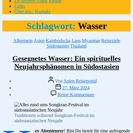
Zu unseren Asien-Reisen
Links
Über uns / Kontakt
Schlagwort:
Wasser
Kategorien
Allgemein
Asien
Kambodscha
Laos
Myanmar
Reiseziele
Südostasien
Thailand
Gesegnetes Wasser: Ein spirituelles
Neujahrsphänomen in Südostasien
Beitragsautor
Von
Asien Reiseportal
Veröffentlichungsdatum
27. März 2024
zu
Keine Kommentare
Gesegnetes
Wasser:
Ein
spirituelles
Traditionen während Songkran-Festival im
Neujahrsphänomen
südostasiatischen Neujahr
in
Südostasien
ey Abenteurer
! Bist Du bereit für eine aufregende