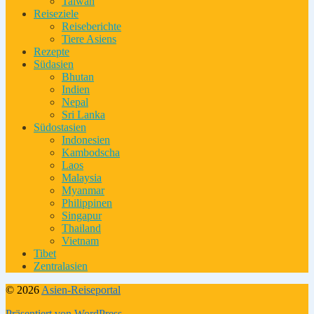
Taiwan
Reiseziele
Reiseberichte
Tiere Asiens
Rezepte
Südasien
Bhutan
Indien
Nepal
Sri Lanka
Südostasien
Indonesien
Kambodscha
Laos
Malaysia
Myanmar
Philippinen
Singapur
Thailand
Vietnam
Tibet
Zentralasien
© 2026
Asien-Reiseportal
Präsentiert von WordPress