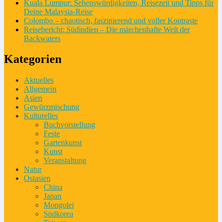
Kuala Lumpur: Sehenswürdigkeiten, Reisezeit und Tipps für
Deine Malaysia-Reise
Colombo – chaotisch, faszinierend und voller Kontraste
Reisebericht: Südindien – Die märchenhafte Welt der
Backwaters
Kategorien
Aktuelles
Allgemein
Asien
Gewürzmischung
Kulturelles
Buchvorstellung
Feste
Gartenkunst
Kunst
Veranstaltung
Natur
Ostasien
China
Japan
Mongolei
Südkorea