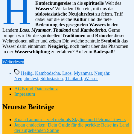
H
Entdeckungsreise
in die
spirituelle
Welt des
Wassers
? Wir laden Dich ein, mit uns das
südostasiatische Neujahrsfest
zu feiern. Triff
dabei auf die reiche
Kultur
und die tiefe
Bedeutung
des
gesegneten Wassers
in den
Ländern
Laos
,
Myanmar
,
Thailand
und
Kambodscha
. Gerne
bringen wir Dir die spirituellen
Traditionen
und
Bräuche
dieser
Weltregionen näher und zeigen Dir, welche zentrale
Symbolik
das
Wasser darin einnimmt.
Neugierig
, noch mehr über das Phänomen
in der
Wasserschöpfung
zu erfahren? Auf zum
Badespaß
!
“Gesegnetes
Weiterlesen
Wasser:
Schlagwörter
Ein
Heilig
,
Kambodscha
,
Laos
,
Myanmar
,
Neujahr
,
spirituelles
Neujahrsfest
,
Südostasien
,
Thailand
,
Wasser
Neujahrsphänomen
in
AGB und Datenschutz
Südostasien”
Impressum
Neueste Beiträge
Kuala Lumpur – viel mehr als Skyline und Petrona Towers
Japan entdecken: Dein Guide für die perfekte Reise ins Land
der aufgehenden Sonne