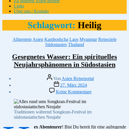
Zu unseren Asien-Reisen
Links
Über uns / Kontakt
Schlagwort:
Heilig
Kategorien
Allgemein
Asien
Kambodscha
Laos
Myanmar
Reiseziele
Südostasien
Thailand
Gesegnetes Wasser: Ein spirituelles
Neujahrsphänomen in Südostasien
Beitragsautor
Von
Asien Reiseportal
Veröffentlichungsdatum
27. März 2024
zu
Keine Kommentare
Gesegnetes
Wasser:
Ein
spirituelles
Traditionen während Songkran-Festival im
Neujahrsphänomen
südostasiatischen Neujahr
in
Südostasien
ey Abenteurer
! Bist Du bereit für eine aufregende