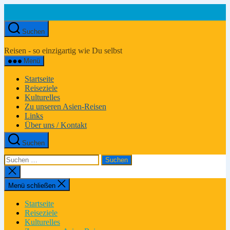
Zum
Inhalt
springen
Suchen
Asien-
Reiseportal
Reisen - so einzigartig wie Du selbst
Menü
Startseite
Reiseziele
Kulturelles
Zu unseren Asien-Reisen
Links
Über uns / Kontakt
Suchen
Suchen
nach:
Suche
schließen
Menü schließen
Startseite
Reiseziele
Kulturelles