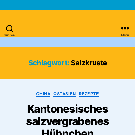
Suchen
Menü
Asien-
Reiseportal
Schlagwort:
Salzkruste
Kategorien
CHINA
OSTASIEN
REZEPTE
Kantonesisches
salzvergrabenes
Hühnchen