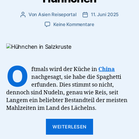
Von
Asien Reiseportal
11. Juni 2025
Beitragsautor
Veröffentlichungsdatum
zu
Keine Kommentare
Kantonesisches
salzvergrabenes
Hühnchen
O
ftmals wird der Küche in
China
nachgesagt, sie habe die Spaghetti
erfunden. Dies stimmt so nicht,
dennoch sind Nudeln, genau wie Reis, seit
Langem ein beliebter Bestandteil der meisten
Mahlzeiten im Land des Lächelns.
“Kantonesisches
WEITERLESEN
salzvergrabenes