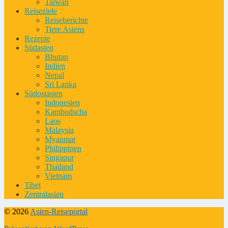
Taiwan
Reiseziele
Reiseberichte
Tiere Asiens
Rezepte
Südasien
Bhutan
Indien
Nepal
Sri Lanka
Südostasien
Indonesien
Kambodscha
Laos
Malaysia
Myanmar
Philippinen
Singapur
Thailand
Vietnam
Tibet
Zentralasien
© 2026
Asien-Reiseportal