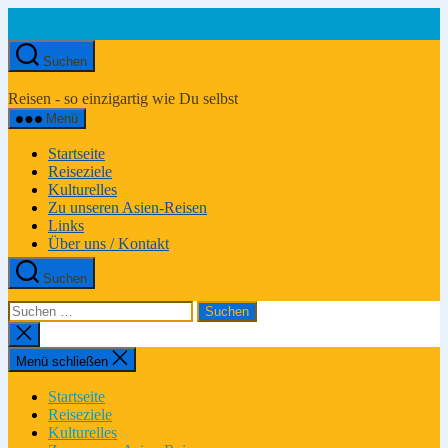
Zum
Inhalt
springen
Suchen
Asien-
Reiseportal
Reisen - so einzigartig wie Du selbst
Menü
Startseite
Reiseziele
Kulturelles
Zu unseren Asien-Reisen
Links
Über uns / Kontakt
Suchen
Suchen
nach:
Suche
schließen
Menü schließen
Startseite
Reiseziele
Kulturelles