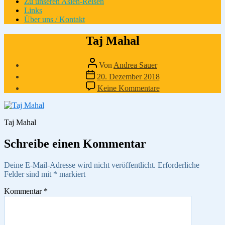
Zu unseren Asien-Reisen
Links
Über uns / Kontakt
Taj Mahal
Beitragsautor
Von
Andrea Sauer
Veröffentlichungsdatum
20. Dezember 2018
zu
Keine Kommentare
Taj
Mahal
Taj Mahal
Schreibe einen Kommentar
Deine E-Mail-Adresse wird nicht veröffentlicht.
Erforderliche
Felder sind mit
*
markiert
Kommentar
*