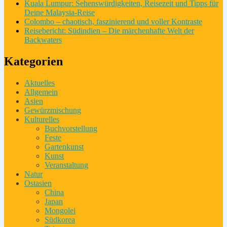
Kuala Lumpur: Sehenswürdigkeiten, Reisezeit und Tipps für
Deine Malaysia-Reise
Colombo – chaotisch, faszinierend und voller Kontraste
Reisebericht: Südindien – Die märchenhafte Welt der
Backwaters
Kategorien
Aktuelles
Allgemein
Asien
Gewürzmischung
Kulturelles
Buchvorstellung
Feste
Gartenkunst
Kunst
Veranstaltung
Natur
Ostasien
China
Japan
Mongolei
Südkorea