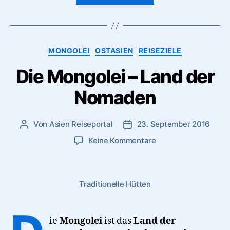
auf
einer
Indienreise
Kategorien
MONGOLEI
OSTASIEN
REISEZIELE
nicht
fehlen
Die Mongolei – Land der
darf”
Nomaden
Von
Asien Reiseportal
23. September 2016
Beitragsautor
Veröffentlichungsdatum
zu
Keine Kommentare
Die
Mongolei
–
Traditionelle Hütten
Land
der
Nomaden
ie
Mongolei
ist das
Land der