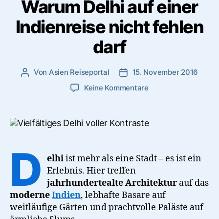
Warum Delhi auf einer
Indienreise nicht fehlen
darf
Von
Asien Reiseportal
15. November 2016
Beitragsautor
Veröffentlichungsdatum
zu
Keine Kommentare
Warum
Delhi
auf
einer
Indienreise
D
nicht
elhi
ist mehr als eine Stadt – es ist ein
fehlen
Erlebnis. Hier treffen
darf
jahrhundertealte Architektur
auf das
moderne
Indien
, lebhafte Basare auf
weitläufige Gärten und prachtvolle Paläste auf