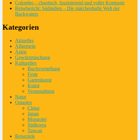
Colombo – chaotisch, faszinierend und voller Kontraste
Reisebericht: Südindien – Die märchenhafte Welt der
Backwaters
Kategorien
Aktuelles
Allgemein
Asien
Gewürzmischung
Kulturelles
Buchvorstellung
Feste
Gartenkunst
Kunst
Veranstaltung
Natur
Ostasien
China
Japan
Mongolei
Südkorea
Taiwan
Reiseziele