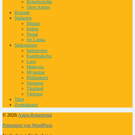
Reiseberichte
Tiere Asiens
Rezepte
Südasien
Bhutan
Indien
Nepal
Sri Lanka
Südostasien
Indonesien
Kambodscha
Laos
Malaysia
Myanmar
Philippinen
Singapur
Thailand
Vietnam
Tibet
Zentralasien
© 2026
Asien-Reiseportal
Präsentiert von WordPress