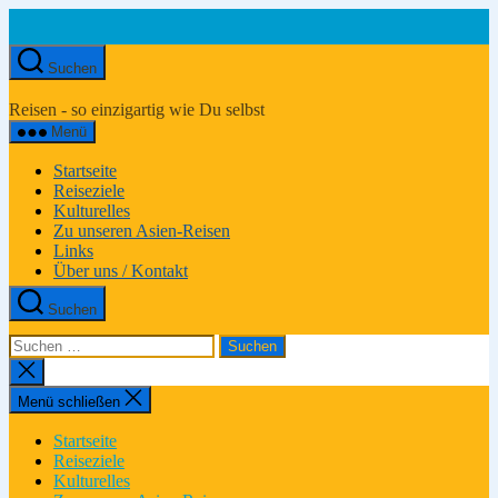
Zum
Inhalt
springen
Suchen
Asien-
Reiseportal
Reisen - so einzigartig wie Du selbst
Menü
Startseite
Reiseziele
Kulturelles
Zu unseren Asien-Reisen
Links
Über uns / Kontakt
Suchen
Suchen
nach:
Suche
schließen
Menü schließen
Startseite
Reiseziele
Kulturelles