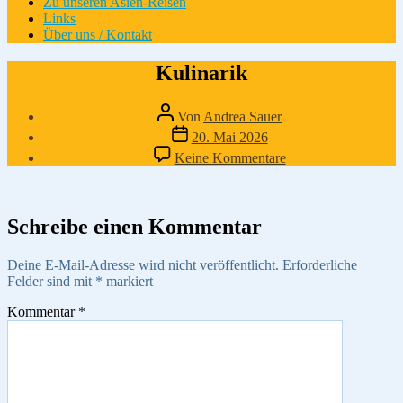
Zu unseren Asien-Reisen
Links
Über uns / Kontakt
Kulinarik
Beitragsautor
Von
Andrea Sauer
Veröffentlichungsdatum
20. Mai 2026
zu
Keine Kommentare
Kulinarik
Schreibe einen Kommentar
Deine E-Mail-Adresse wird nicht veröffentlicht.
Erforderliche
Felder sind mit
*
markiert
Kommentar
*