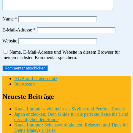
Name
*
E-Mail-Adresse
*
Website
Name, E-Mail-Adresse und Website in diesem Browser für
meinen nächsten Kommentar speichern.
AGB und Datenschutz
Impressum
Neueste Beiträge
Kuala Lumpur – viel mehr als Skyline und Petrona Towers
Japan entdecken: Dein Guide für die perfekte Reise ins Land
der aufgehenden Sonne
Kuala Lumpur: Sehenswürdigkeiten, Reisezeit und Tipps für
Deine Malaysia-Reise