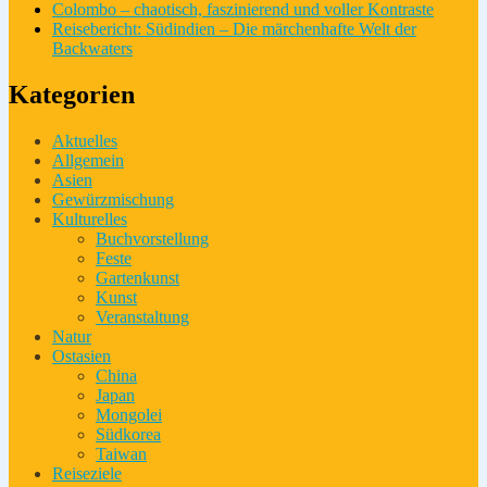
Colombo – chaotisch, faszinierend und voller Kontraste
Reisebericht: Südindien – Die märchenhafte Welt der
Backwaters
Kategorien
Aktuelles
Allgemein
Asien
Gewürzmischung
Kulturelles
Buchvorstellung
Feste
Gartenkunst
Kunst
Veranstaltung
Natur
Ostasien
China
Japan
Mongolei
Südkorea
Taiwan
Reiseziele