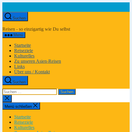
Zum
Inhalt
springen
Suchen
Asien-
Reiseportal
Reisen - so einzigartig wie Du selbst
Menü
Startseite
Reiseziele
Kulturelles
Zu unseren Asien-Reisen
Links
Über uns / Kontakt
Suchen
Suchen
nach:
Suche
schließen
Menü schließen
Startseite
Reiseziele
Kulturelles