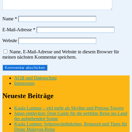
Name
*
E-Mail-Adresse
*
Website
Name, E-Mail-Adresse und Website in diesem Browser für
meinen nächsten Kommentar speichern.
AGB und Datenschutz
Impressum
Neueste Beiträge
Kuala Lumpur – viel mehr als Skyline und Petrona Towers
Japan entdecken: Dein Guide für die perfekte Reise ins Land
der aufgehenden Sonne
Kuala Lumpur: Sehenswürdigkeiten, Reisezeit und Tipps für
Deine Malaysia-Reise