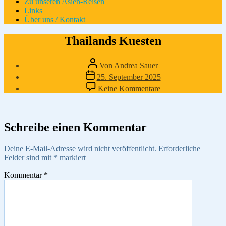
Zu unseren Asien-Reisen
Links
Über uns / Kontakt
Thailands Kuesten
Beitragsautor
Von
Andrea Sauer
Veröffentlichungsdatum
25. September 2025
zu
Keine Kommentare
Thailands
Kuesten
Schreibe einen Kommentar
Deine E-Mail-Adresse wird nicht veröffentlicht.
Erforderliche
Felder sind mit
*
markiert
Kommentar
*