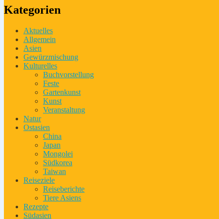
Kategorien
Aktuelles
Allgemein
Asien
Gewürzmischung
Kulturelles
Buchvorstellung
Feste
Gartenkunst
Kunst
Veranstaltung
Natur
Ostasien
China
Japan
Mongolei
Südkorea
Taiwan
Reiseziele
Reiseberichte
Tiere Asiens
Rezepte
Südasien