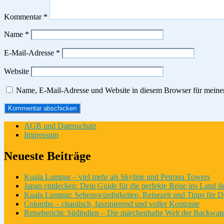
Kommentar
*
Name
*
E-Mail-Adresse
*
Website
Name, E-Mail-Adresse und Website in diesem Browser für meine
AGB und Datenschutz
Impressum
Neueste Beiträge
Kuala Lumpur – viel mehr als Skyline und Petrona Towers
Japan entdecken: Dein Guide für die perfekte Reise ins Land 
Kuala Lumpur: Sehenswürdigkeiten, Reisezeit und Tipps für D
Colombo – chaotisch, faszinierend und voller Kontraste
Reisebericht: Südindien – Die märchenhafte Welt der Backwate