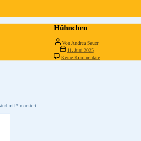
Hühnchen
Beitragsautor
Von
Andrea Sauer
Veröffentlichungsdatum
11. Juni 2025
zu
Keine Kommentare
Hühnchen
sind mit
*
markiert