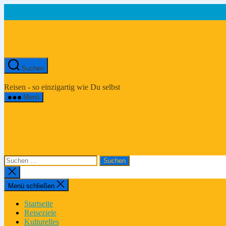
Zum
Inhalt
springen
Suchen
Asien-
Reiseportal
Reisen - so einzigartig wie Du selbst
Menü
Suchen
nach:
Suche
schließen
Menü schließen
Startseite
Reiseziele
Kulturelles