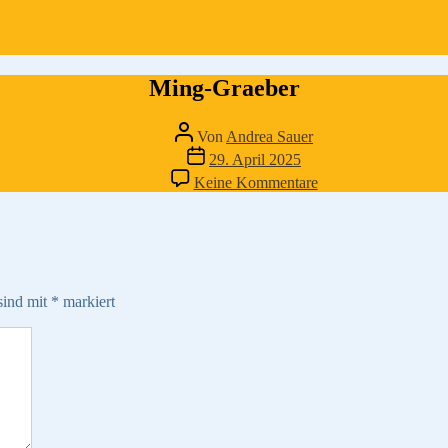
Ming-Graeber
Beitragsautor
Von
Andrea Sauer
Veröffentlichungsdatum
29. April 2025
zu
Keine Kommentare
Ming-
Graeber
sind mit
*
markiert