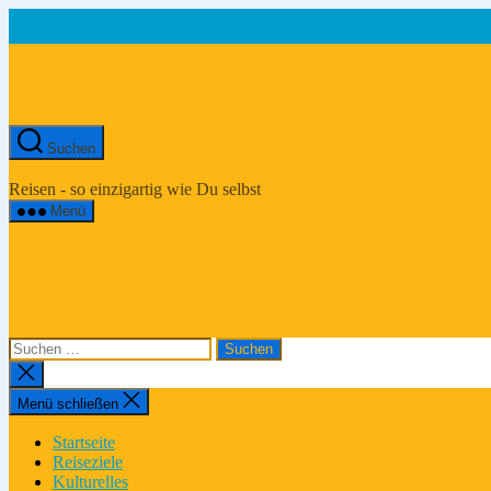
Zum
Inhalt
springen
Suchen
Asien-
Reiseportal
Reisen - so einzigartig wie Du selbst
Menü
Suchen
nach:
Suche
schließen
Menü schließen
Startseite
Reiseziele
Kulturelles