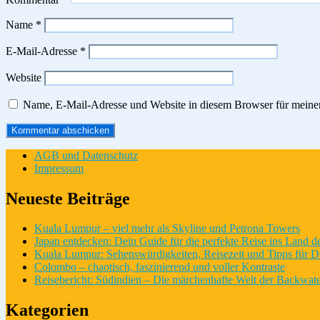
Name
*
E-Mail-Adresse
*
Website
Name, E-Mail-Adresse und Website in diesem Browser für meine
AGB und Datenschutz
Impressum
Neueste Beiträge
Kuala Lumpur – viel mehr als Skyline und Petrona Towers
Japan entdecken: Dein Guide für die perfekte Reise ins Land 
Kuala Lumpur: Sehenswürdigkeiten, Reisezeit und Tipps für D
Colombo – chaotisch, faszinierend und voller Kontraste
Reisebericht: Südindien – Die märchenhafte Welt der Backwate
Kategorien