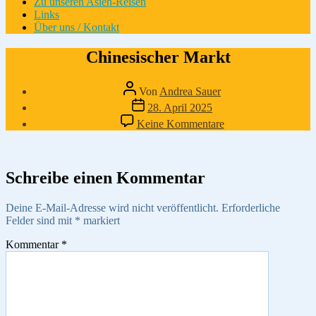
Zu unseren Asien-Reisen
Links
Über uns / Kontakt
Chinesischer Markt
Beitragsautor
Von
Andrea Sauer
Veröffentlichungsdatum
28. April 2025
zu
Keine Kommentare
Chinesischer
Markt
Schreibe einen Kommentar
Deine E-Mail-Adresse wird nicht veröffentlicht.
Erforderliche
Felder sind mit
*
markiert
Kommentar
*