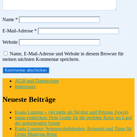
Name
*
E-Mail-Adresse
*
Website
Name, E-Mail-Adresse und Website in diesem Browser für
meinen nächsten Kommentar speichern.
AGB und Datenschutz
Impressum
Neueste Beiträge
Kuala Lumpur – viel mehr als Skyline und Petrona Towers
Japan entdecken: Dein Guide für die perfekte Reise ins Land
der aufgehenden Sonne
Kuala Lumpur: Sehenswürdigkeiten, Reisezeit und Tipps für
Deine Malaysia-Reise