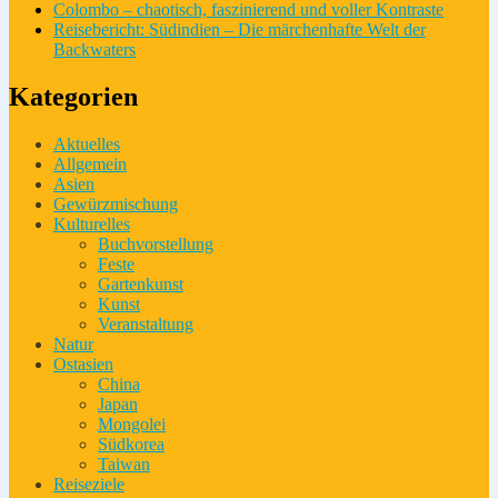
Colombo – chaotisch, faszinierend und voller Kontraste
Reisebericht: Südindien – Die märchenhafte Welt der
Backwaters
Kategorien
Aktuelles
Allgemein
Asien
Gewürzmischung
Kulturelles
Buchvorstellung
Feste
Gartenkunst
Kunst
Veranstaltung
Natur
Ostasien
China
Japan
Mongolei
Südkorea
Taiwan
Reiseziele