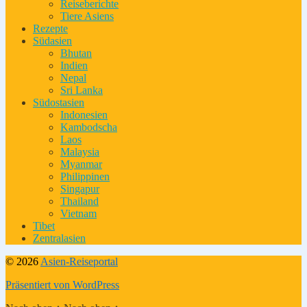
Reiseberichte
Tiere Asiens
Rezepte
Südasien
Bhutan
Indien
Nepal
Sri Lanka
Südostasien
Indonesien
Kambodscha
Laos
Malaysia
Myanmar
Philippinen
Singapur
Thailand
Vietnam
Tibet
Zentralasien
© 2026
Asien-Reiseportal
Präsentiert von WordPress