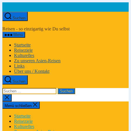
Zum
Inhalt
springen
Suchen
Asien-
Reiseportal
Reisen - so einzigartig wie Du selbst
Menü
Startseite
Reiseziele
Kulturelles
Zu unseren Asien-Reisen
Links
Über uns / Kontakt
Suchen
Suchen
nach:
Suche
schließen
Menü schließen
Startseite
Reiseziele
Kulturelles