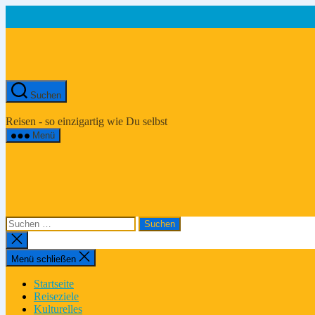
Zum
Inhalt
springen
Suchen
Asien-
Reiseportal
Reisen - so einzigartig wie Du selbst
Menü
Suchen
nach:
Suche
schließen
Menü schließen
Startseite
Reiseziele
Kulturelles