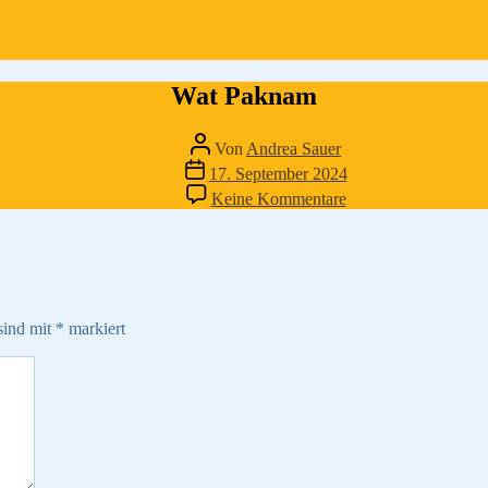
Wat Paknam
Beitragsautor
Von
Andrea Sauer
Veröffentlichungsdatum
17. September 2024
zu
Keine Kommentare
Wat
Paknam
sind mit
*
markiert