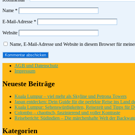
Name
*
E-Mail-Adresse
*
Website
Name, E-Mail-Adresse und Website in diesem Browser für meine
AGB und Datenschutz
Impressum
Neueste Beiträge
Kuala Lumpur – viel mehr als Skyline und Petrona Towers
Japan entdecken: Dein Guide für die perfekte Reise ins Land 
Kuala Lumpur: Sehenswürdigkeiten, Reisezeit und Tipps für D
Colombo – chaotisch, faszinierend und voller Kontraste
Reisebericht: Südindien – Die märchenhafte Welt der Backwate
Kategorien