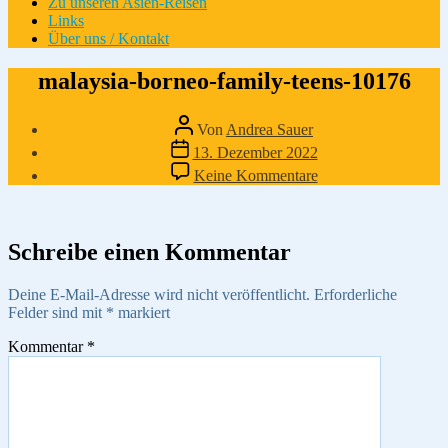
Zu unseren Asien-Reisen
Links
Über uns / Kontakt
malaysia-borneo-family-teens-10176
Beitragsautor
Von
Andrea Sauer
Veröffentlichungsdatum
13. Dezember 2022
zu
Keine Kommentare
malaysia-
borneo-
family-
teens-
Schreibe einen Kommentar
10176
Deine E-Mail-Adresse wird nicht veröffentlicht.
Erforderliche
Felder sind mit
*
markiert
Kommentar
*