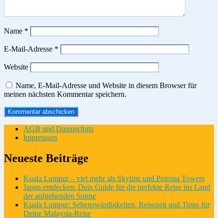
Name
*
E-Mail-Adresse
*
Website
Name, E-Mail-Adresse und Website in diesem Browser für
meinen nächsten Kommentar speichern.
AGB und Datenschutz
Impressum
Neueste Beiträge
Kuala Lumpur – viel mehr als Skyline und Petrona Towers
Japan entdecken: Dein Guide für die perfekte Reise ins Land
der aufgehenden Sonne
Kuala Lumpur: Sehenswürdigkeiten, Reisezeit und Tipps für
Deine Malaysia-Reise