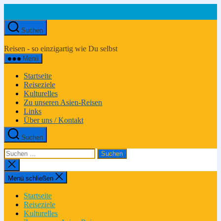
Zum
Inhalt
springen
Suchen
Asien-
Reiseportal
Reisen - so einzigartig wie Du selbst
Menü
Startseite
Reiseziele
Kulturelles
Zu unseren Asien-Reisen
Links
Über uns / Kontakt
Suchen
Suchen
nach:
Suche
schließen
Menü schließen
Startseite
Reiseziele
Kulturelles