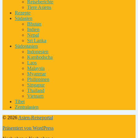
Reiseberichte
Tiere Asiens
Rezepte
Südasien
Bhutan
Indien
Nepal
Sri Lanka
Südostasien
Indonesien
Kambodscha
Laos
Malaysia
Myanmar
Philippinen
Singapur
Thailand
Vietnam
Tibet
Zentralasien
© 2026
Asien-Reiseportal
Präsentiert von WordPress