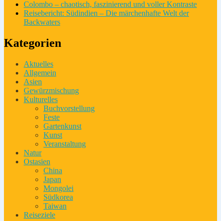
Colombo – chaotisch, faszinierend und voller Kontraste
Reisebericht: Südindien – Die märchenhafte Welt der
Backwaters
Kategorien
Aktuelles
Allgemein
Asien
Gewürzmischung
Kulturelles
Buchvorstellung
Feste
Gartenkunst
Kunst
Veranstaltung
Natur
Ostasien
China
Japan
Mongolei
Südkorea
Taiwan
Reiseziele