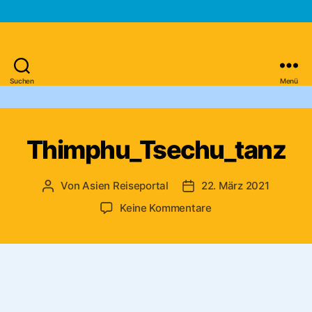
Suchen
Menü
Asien-
Reiseportal
Thimphu_Tsechu_tanz
Von
Asien Reiseportal
22. März 2021
Beitragsautor
Veröffentlichungsdatum
zu
Keine Kommentare
Thimphu_Tsechu_ta