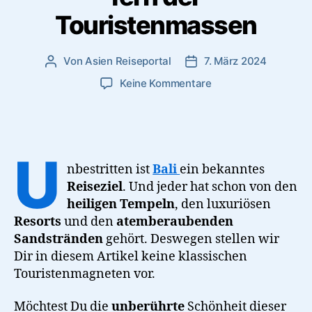
Touristenmassen
Von
Asien Reiseportal
7. März 2024
Beitragsautor
Veröffentlichungsdatum
zu
Keine Kommentare
Balis
unberührte
Schätze:
5
U
Highlights
nbestritten ist
Bali
ein bekanntes
fern
Reiseziel
. Und jeder hat schon von den
der
heiligen Tempeln
, den luxuriösen
Touristenmassen
Resorts
und den
atemberaubenden
Sandstränden
gehört. Deswegen stellen wir
Dir in diesem Artikel keine klassischen
Touristenmagneten vor.
Möchtest Du die
unberührte
Schönheit dieser