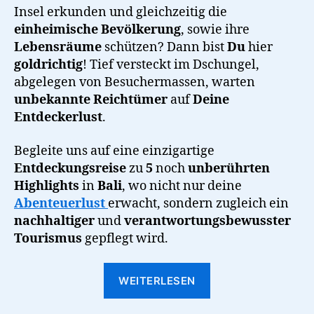
Insel erkunden und gleichzeitig die
einheimische Bevölkerung
, sowie ihre
Lebensräume
schützen? Dann bist
Du
hier
goldrichtig
! Tief versteckt im Dschungel,
abgelegen von Besuchermassen, warten
unbekannte Reichtümer
auf
Deine
Entdeckerlust
.
Begleite uns auf eine einzigartige
Entdeckungsreise
zu
5
noch
unberührten
Highlights
in
Bali
, wo nicht nur deine
Abenteuerlust
erwacht, sondern zugleich ein
nachhaltiger
und
verantwortungsbewusster
Tourismus
gepflegt wird.
“Balis
WEITERLESEN
unberührte
Schätze: