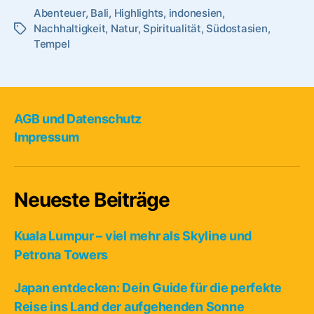
Abenteuer
,
Bali
,
Highlights
,
indonesien
5
,
Nachhaltigkeit
,
Natur
,
Spiritualität
,
Südostasien
,
Schlagwörter
Highlights
Tempel
fern
der
Touristenmassen
AGB und Datenschutz
Impressum
Neueste Beiträge
Kuala Lumpur – viel mehr als Skyline und
Petrona Towers
Japan entdecken: Dein Guide für die perfekte
Reise ins Land der aufgehenden Sonne