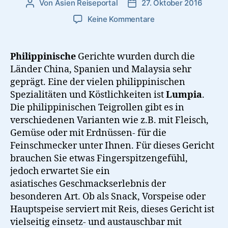
Von
Asien Reiseportal
27. Oktober 2016
Beitragsautor
Veröffentlichungsdatum
zu
Keine Kommentare
Lumpia:
Philippinische
Teigrollen
Philippinische
Gerichte wurden durch die
Länder China, Spanien und Malaysia sehr
geprägt. Eine der vielen philippinischen
Spezialitäten und Köstlichkeiten ist
Lumpia
.
Die philippinischen Teigrollen gibt es in
verschiedenen Varianten wie z.B. mit Fleisch,
Gemüse oder mit Erdnüssen- für die
Feinschmecker unter Ihnen. Für dieses Gericht
brauchen Sie etwas Fingerspitzengefühl,
jedoch erwartet Sie ein
asiatisches Geschmackserlebnis der
besonderen Art. Ob als Snack, Vorspeise oder
Hauptspeise serviert mit Reis, dieses Gericht ist
vielseitig einsetz- und austauschbar mit