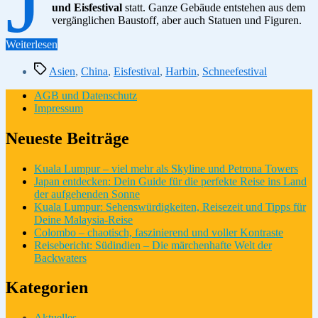
und Eisfestival
statt. Ganze Gebäude entstehen aus dem
vergänglichen Baustoff, aber auch Statuen und Figuren.
“Reisetipps:
Weiterlesen
Eis-
Schlagwörter
und
Asien
,
China
,
Eisfestival
,
Harbin
,
Schneefestival
Schneefestival
in
AGB und Datenschutz
Harbin”
Impressum
Neueste Beiträge
Kuala Lumpur – viel mehr als Skyline und Petrona Towers
Japan entdecken: Dein Guide für die perfekte Reise ins Land
der aufgehenden Sonne
Kuala Lumpur: Sehenswürdigkeiten, Reisezeit und Tipps für
Deine Malaysia-Reise
Colombo – chaotisch, faszinierend und voller Kontraste
Reisebericht: Südindien – Die märchenhafte Welt der
Backwaters
Kategorien
Aktuelles