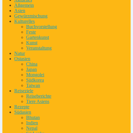
Allgemein
Asien
Gewürzmischung
Kulturelles
Buchvorstellung
Feste
Gartenkunst
Kunst
Veranstaltung
Natur
Ostasien
China
Japan
Mongolei
Südkorea
Taiwan
Reiseziele
Reiseberichte
Tiere Asiens
Rezepte
Südasien
Bhutan
Indien
Nepal