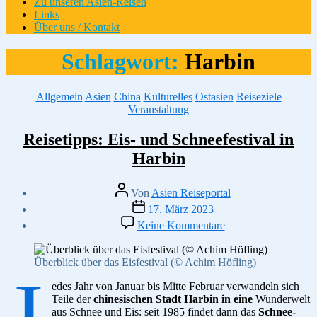
Zu unseren Asien-Reisen
Links
Über uns / Kontakt
Schlagwort:
Harbin
Kategorien
Allgemein
Asien
China
Kulturelles
Ostasien
Reiseziele
Veranstaltung
Reisetipps: Eis- und Schneefestival in
Harbin
Beitragsautor
Von
Asien Reiseportal
Veröffentlichungsdatum
17. März 2023
zu
Keine Kommentare
Reisetipps:
Eis-
und
Überblick über das Eisfestival (© Achim Höfling)
J
Schneefestival
in
edes Jahr von Januar bis Mitte Februar verwandeln sich
Harbin
Teile der
chinesischen Stadt Harbin in eine
Wunderwelt
aus Schnee und Eis: seit 1985 findet dann das
Schnee-