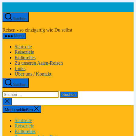
Zum
Inhalt
springen
Suchen
Asien-
Reiseportal
Reisen - so einzigartig wie Du selbst
Menü
Startseite
Reiseziele
Kulturelles
Zu unseren Asien-Reisen
Links
Über uns / Kontakt
Suchen
Suchen
nach:
Suche
schließen
Menü schließen
Startseite
Reiseziele
Kulturelles