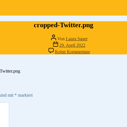
cropped-Twitter.png
Beitragsautor
Von
Laura Sauer
Veröffentlichungsdatum
29. April 2022
zu
Keine Kommentare
cropped-
Twitter.png
-Twitter.png
sind mit
*
markiert