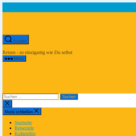
Zum
Inhalt
springen
Suchen
Asien-
Reiseportal
Reisen - so einzigartig wie Du selbst
Menü
Suchen
nach:
Suche
schließen
Menü schließen
Startseite
Reiseziele
Kulturelles