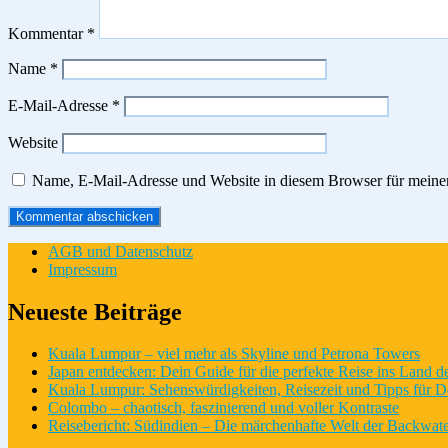
Kommentar
*
Name
*
E-Mail-Adresse
*
Website
Name, E-Mail-Adresse und Website in diesem Browser für meine
AGB und Datenschutz
Impressum
Neueste Beiträge
Kuala Lumpur – viel mehr als Skyline und Petrona Towers
Japan entdecken: Dein Guide für die perfekte Reise ins Land 
Kuala Lumpur: Sehenswürdigkeiten, Reisezeit und Tipps für D
Colombo – chaotisch, faszinierend und voller Kontraste
Reisebericht: Südindien – Die märchenhafte Welt der Backwate