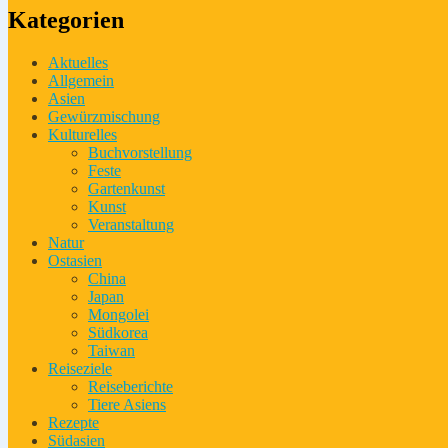
Kategorien
Aktuelles
Allgemein
Asien
Gewürzmischung
Kulturelles
Buchvorstellung
Feste
Gartenkunst
Kunst
Veranstaltung
Natur
Ostasien
China
Japan
Mongolei
Südkorea
Taiwan
Reiseziele
Reiseberichte
Tiere Asiens
Rezepte
Südasien