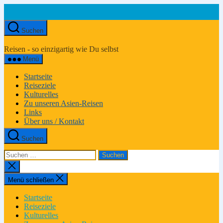
Zum
Inhalt
springen
Suchen
Asien-
Reiseportal
Reisen - so einzigartig wie Du selbst
Menü
Startseite
Reiseziele
Kulturelles
Zu unseren Asien-Reisen
Links
Über uns / Kontakt
Suchen
Suchen
nach:
Suche
schließen
Menü schließen
Startseite
Reiseziele
Kulturelles