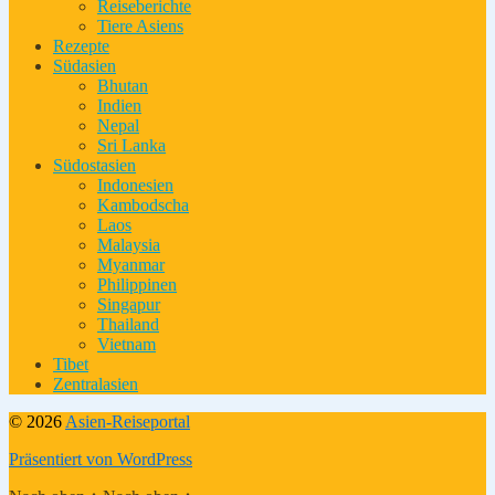
Reiseberichte
Tiere Asiens
Rezepte
Südasien
Bhutan
Indien
Nepal
Sri Lanka
Südostasien
Indonesien
Kambodscha
Laos
Malaysia
Myanmar
Philippinen
Singapur
Thailand
Vietnam
Tibet
Zentralasien
© 2026
Asien-Reiseportal
Präsentiert von WordPress