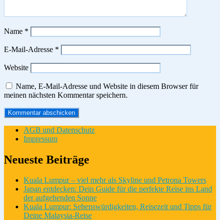
Name
*
E-Mail-Adresse
*
Website
Name, E-Mail-Adresse und Website in diesem Browser für
meinen nächsten Kommentar speichern.
AGB und Datenschutz
Impressum
Neueste Beiträge
Kuala Lumpur – viel mehr als Skyline und Petrona Towers
Japan entdecken: Dein Guide für die perfekte Reise ins Land
der aufgehenden Sonne
Kuala Lumpur: Sehenswürdigkeiten, Reisezeit und Tipps für
Deine Malaysia-Reise