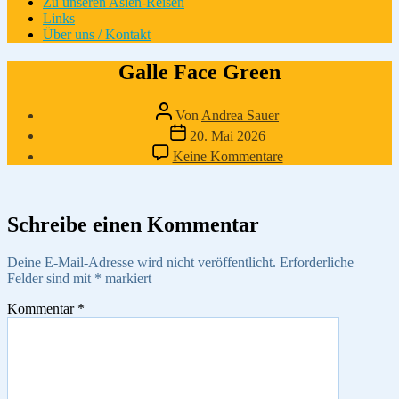
Zu unseren Asien-Reisen
Links
Über uns / Kontakt
Galle Face Green
Beitragsautor
Von
Andrea Sauer
Veröffentlichungsdatum
20. Mai 2026
zu
Keine Kommentare
Galle
Face
Green
Schreibe einen Kommentar
Deine E-Mail-Adresse wird nicht veröffentlicht.
Erforderliche
Felder sind mit
*
markiert
Kommentar
*