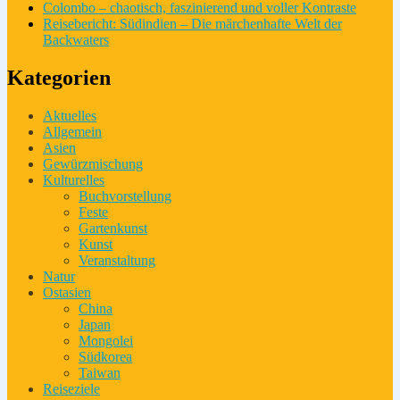
Colombo – chaotisch, faszinierend und voller Kontraste
Reisebericht: Südindien – Die märchenhafte Welt der
Backwaters
Kategorien
Aktuelles
Allgemein
Asien
Gewürzmischung
Kulturelles
Buchvorstellung
Feste
Gartenkunst
Kunst
Veranstaltung
Natur
Ostasien
China
Japan
Mongolei
Südkorea
Taiwan
Reiseziele