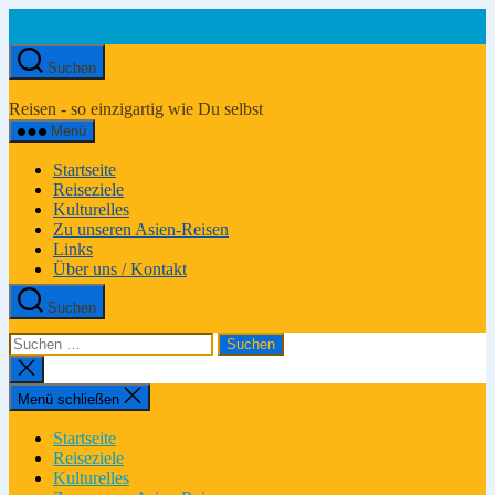
Zum
Inhalt
springen
Suchen
Asien-
Reiseportal
Reisen - so einzigartig wie Du selbst
Menü
Startseite
Reiseziele
Kulturelles
Zu unseren Asien-Reisen
Links
Über uns / Kontakt
Suchen
Suchen
nach:
Suche
schließen
Menü schließen
Startseite
Reiseziele
Kulturelles