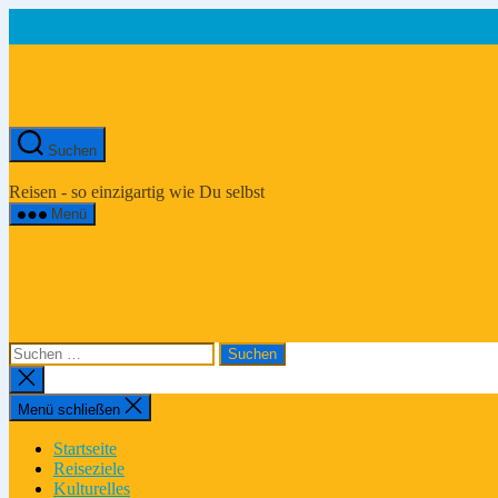
Zum
Inhalt
springen
Suchen
Asien-
Reiseportal
Reisen - so einzigartig wie Du selbst
Menü
Suchen
nach:
Suche
schließen
Menü schließen
Startseite
Reiseziele
Kulturelles