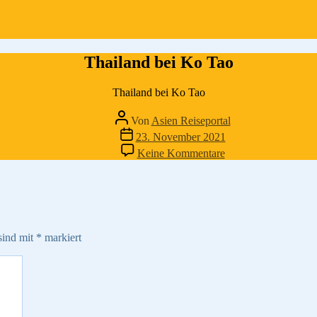
Thailand bei Ko Tao
Thailand bei Ko Tao
Beitragsautor
Von
Asien Reiseportal
Veröffentlichungsdatum
23. November 2021
zu
Keine Kommentare
Thailand
bei
Ko
Tao
sind mit
*
markiert