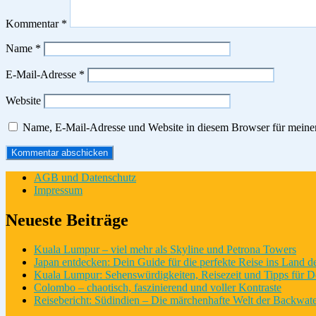
Kommentar
*
Name
*
E-Mail-Adresse
*
Website
Name, E-Mail-Adresse und Website in diesem Browser für meine
AGB und Datenschutz
Impressum
Neueste Beiträge
Kuala Lumpur – viel mehr als Skyline und Petrona Towers
Japan entdecken: Dein Guide für die perfekte Reise ins Land 
Kuala Lumpur: Sehenswürdigkeiten, Reisezeit und Tipps für D
Colombo – chaotisch, faszinierend und voller Kontraste
Reisebericht: Südindien – Die märchenhafte Welt der Backwate