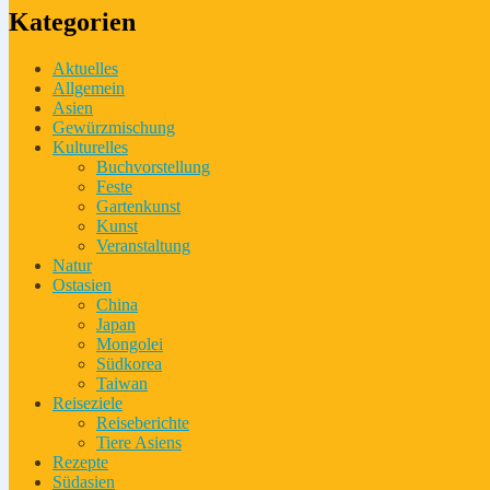
Kategorien
Aktuelles
Allgemein
Asien
Gewürzmischung
Kulturelles
Buchvorstellung
Feste
Gartenkunst
Kunst
Veranstaltung
Natur
Ostasien
China
Japan
Mongolei
Südkorea
Taiwan
Reiseziele
Reiseberichte
Tiere Asiens
Rezepte
Südasien