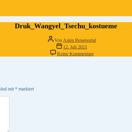
Druk_Wangyel_Tsechu_kostueme
Beitragsautor
Von
Asien Reiseportal
Veröffentlichungsdatum
12. Juli 2021
zu
Keine Kommentare
Druk_Wangyel_Tse
sind mit
*
markiert