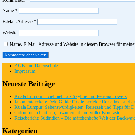
Name
*
E-Mail-Adresse
*
Website
Name, E-Mail-Adresse und Website in diesem Browser für meine
AGB und Datenschutz
Impressum
Neueste Beiträge
Kuala Lumpur – viel mehr als Skyline und Petrona Towers
Japan entdecken: Dein Guide für die perfekte Reise ins Land 
Kuala Lumpur: Sehenswürdigkeiten, Reisezeit und Tipps für D
Colombo – chaotisch, faszinierend und voller Kontraste
Reisebericht: Südindien – Die märchenhafte Welt der Backwate
Kategorien