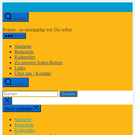
Zum
Inhalt
springen
Suchen
Asien-
Reiseportal
Reisen - so einzigartig wie Du selbst
Menü
Startseite
Reiseziele
Kulturelles
Zu unseren Asien-Reisen
Links
Über uns / Kontakt
Suchen
Suchen
nach:
Suche
schließen
Menü schließen
Startseite
Reiseziele
Kulturelles