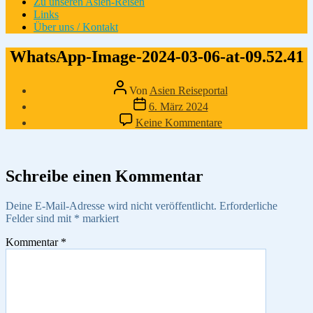
Zu unseren Asien-Reisen
Links
Über uns / Kontakt
WhatsApp-Image-2024-03-06-at-09.52.41
Beitragsautor
Von
Asien Reiseportal
Veröffentlichungsdatum
6. März 2024
zu
Keine Kommentare
WhatsApp-
Image-
2024-
03-
Schreibe einen Kommentar
06-
at-
Deine E-Mail-Adresse wird nicht veröffentlicht.
Erforderliche
09.52.41
Felder sind mit
*
markiert
Kommentar
*