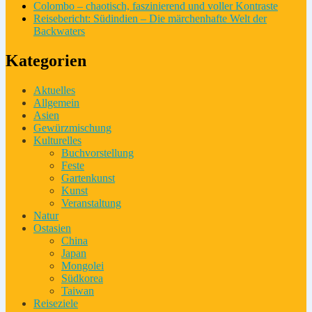
Colombo – chaotisch, faszinierend und voller Kontraste
Reisebericht: Südindien – Die märchenhafte Welt der
Backwaters
Kategorien
Aktuelles
Allgemein
Asien
Gewürzmischung
Kulturelles
Buchvorstellung
Feste
Gartenkunst
Kunst
Veranstaltung
Natur
Ostasien
China
Japan
Mongolei
Südkorea
Taiwan
Reiseziele