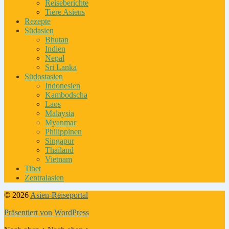
Reiseberichte
Tiere Asiens
Rezepte
Südasien
Bhutan
Indien
Nepal
Sri Lanka
Südostasien
Indonesien
Kambodscha
Laos
Malaysia
Myanmar
Philippinen
Singapur
Thailand
Vietnam
Tibet
Zentralasien
© 2026
Asien-Reiseportal
Präsentiert von WordPress