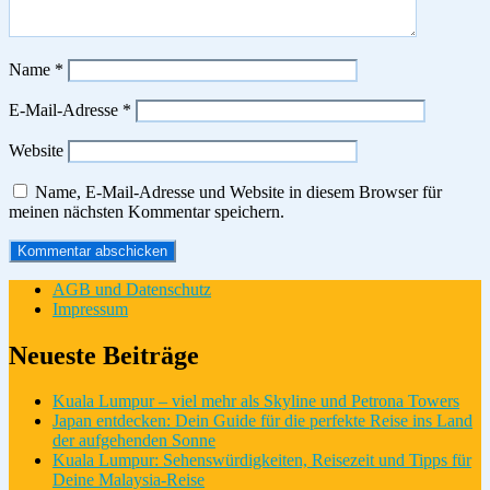
Name
*
E-Mail-Adresse
*
Website
Name, E-Mail-Adresse und Website in diesem Browser für
meinen nächsten Kommentar speichern.
AGB und Datenschutz
Impressum
Neueste Beiträge
Kuala Lumpur – viel mehr als Skyline und Petrona Towers
Japan entdecken: Dein Guide für die perfekte Reise ins Land
der aufgehenden Sonne
Kuala Lumpur: Sehenswürdigkeiten, Reisezeit und Tipps für
Deine Malaysia-Reise