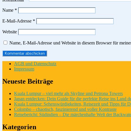
Name
*
E-Mail-Adresse
*
Website
Name, E-Mail-Adresse und Website in diesem Browser für meine
AGB und Datenschutz
Impressum
Neueste Beiträge
Kuala Lumpur – viel mehr als Skyline und Petrona Towers
Japan entdecken: Dein Guide für die perfekte Reise ins Land 
Kuala Lumpur: Sehenswürdigkeiten, Reisezeit und Tipps für D
Colombo – chaotisch, faszinierend und voller Kontraste
Reisebericht: Südindien – Die märchenhafte Welt der Backwate
Kategorien