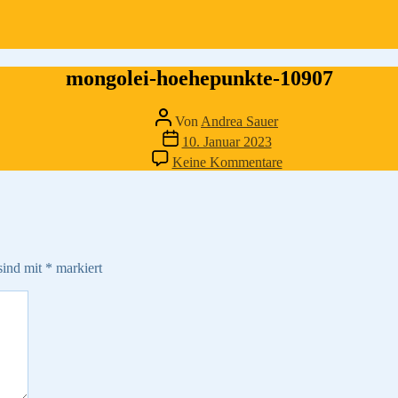
mongolei-hoehepunkte-10907
Beitragsautor
Von
Andrea Sauer
Veröffentlichungsdatum
10. Januar 2023
zu
Keine Kommentare
mongolei-
hoehepunkte-
10907
sind mit
*
markiert