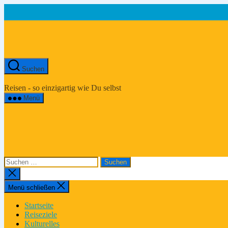
Zum
Inhalt
springen
Suchen
Asien-
Reiseportal
Reisen - so einzigartig wie Du selbst
Menü
Suchen
nach:
Suche
schließen
Menü schließen
Startseite
Reiseziele
Kulturelles