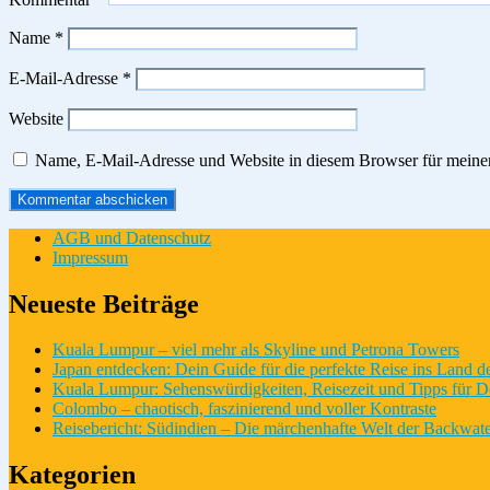
Name
*
E-Mail-Adresse
*
Website
Name, E-Mail-Adresse und Website in diesem Browser für meine
AGB und Datenschutz
Impressum
Neueste Beiträge
Kuala Lumpur – viel mehr als Skyline und Petrona Towers
Japan entdecken: Dein Guide für die perfekte Reise ins Land 
Kuala Lumpur: Sehenswürdigkeiten, Reisezeit und Tipps für D
Colombo – chaotisch, faszinierend und voller Kontraste
Reisebericht: Südindien – Die märchenhafte Welt der Backwate
Kategorien