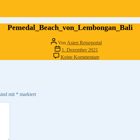
Pemedal_Beach_von_Lembongan_Bali
Beitragsautor
Von
Asien Reiseportal
Veröffentlichungsdatum
1. Dezember 2021
zu
Keine Kommentare
Pemedal_Beach_vo
sind mit
*
markiert