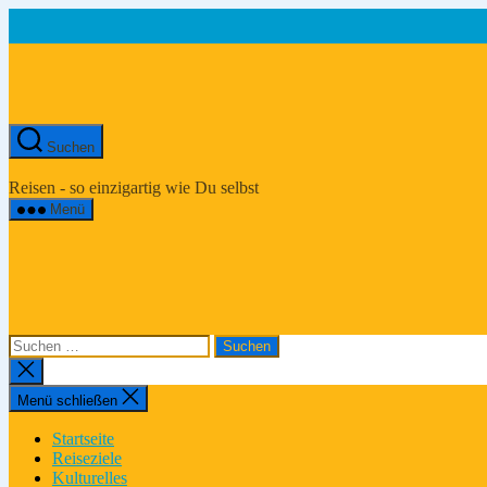
Zum
Inhalt
springen
Suchen
Asien-
Reiseportal
Reisen - so einzigartig wie Du selbst
Menü
Suchen
nach:
Suche
schließen
Menü schließen
Startseite
Reiseziele
Kulturelles