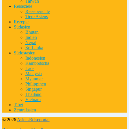
Taiwan
Reiseziele
Reiseberichte
Tiere Asiens
Rezepte
Südasien
Bhutan
Indien
Nepal
Sri Lanka
Südostasien
Indonesien
Kambodscha
Laos
Malaysia
Myanmar
Philippinen
Singapur
Thailand
Vietnam
Tibet
Zentralasien
© 2026
Asien-Reiseportal