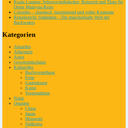
Kuala Lumpur: Sehenswürdigkeiten, Reisezeit und Tipps für
Deine Malaysia-Reise
Colombo – chaotisch, faszinierend und voller Kontraste
Reisebericht: Südindien – Die märchenhafte Welt der
Backwaters
Kategorien
Aktuelles
Allgemein
Asien
Gewürzmischung
Kulturelles
Buchvorstellung
Feste
Gartenkunst
Kunst
Veranstaltung
Natur
Ostasien
China
Japan
Mongolei
Südkorea