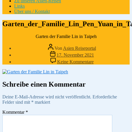
Zu unseren Asien-Reisen
Links
Über uns / Kontakt
Garten_der_Familie_Lin_Pen_Yuan_in_T
Garten der Familie Lin in Taipeh
Beitragsautor
Von
Asien Reiseportal
Veröffentlichungsdatum
17. November 2021
zu
Keine Kommentare
Garten_der_Famili
Schreibe einen Kommentar
Deine E-Mail-Adresse wird nicht veröffentlicht.
Erforderliche
Felder sind mit
*
markiert
Kommentar
*