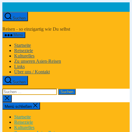
Zum
Inhalt
springen
Suchen
Asien-
Reiseportal
Reisen - so einzigartig wie Du selbst
Menü
Startseite
Reiseziele
Kulturelles
Zu unseren Asien-Reisen
Links
Über uns / Kontakt
Suchen
Suchen
nach:
Suche
schließen
Menü schließen
Startseite
Reiseziele
Kulturelles