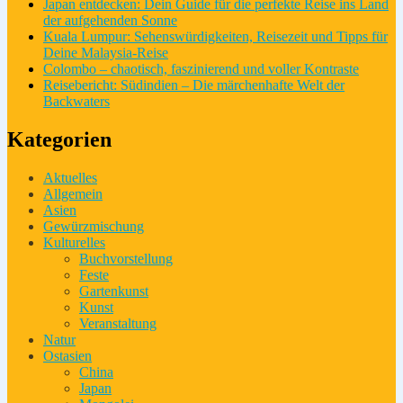
Japan entdecken: Dein Guide für die perfekte Reise ins Land
der aufgehenden Sonne
Kuala Lumpur: Sehenswürdigkeiten, Reisezeit und Tipps für
Deine Malaysia-Reise
Colombo – chaotisch, faszinierend und voller Kontraste
Reisebericht: Südindien – Die märchenhafte Welt der
Backwaters
Kategorien
Aktuelles
Allgemein
Asien
Gewürzmischung
Kulturelles
Buchvorstellung
Feste
Gartenkunst
Kunst
Veranstaltung
Natur
Ostasien
China
Japan