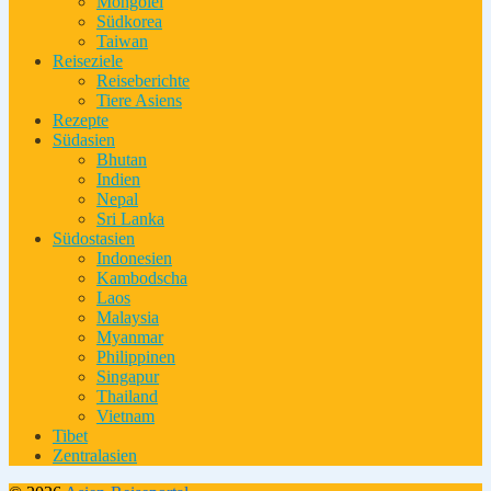
Mongolei
Südkorea
Taiwan
Reiseziele
Reiseberichte
Tiere Asiens
Rezepte
Südasien
Bhutan
Indien
Nepal
Sri Lanka
Südostasien
Indonesien
Kambodscha
Laos
Malaysia
Myanmar
Philippinen
Singapur
Thailand
Vietnam
Tibet
Zentralasien