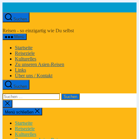
Zum
Inhalt
springen
Suchen
Asien-
Reiseportal
Reisen - so einzigartig wie Du selbst
Menü
Startseite
Reiseziele
Kulturelles
Zu unseren Asien-Reisen
Links
Über uns / Kontakt
Suchen
Suchen
nach:
Suche
schließen
Menü schließen
Startseite
Reiseziele
Kulturelles