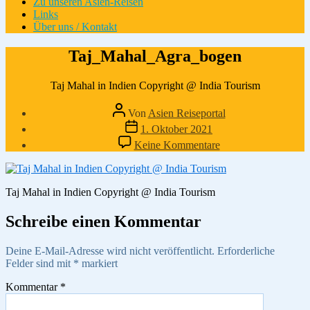
Zu unseren Asien-Reisen
Links
Über uns / Kontakt
Taj_Mahal_Agra_bogen
Taj Mahal in Indien Copyright @ India Tourism
Beitragsautor
Von
Asien Reiseportal
Veröffentlichungsdatum
1. Oktober 2021
zu
Keine Kommentare
Taj_Mahal_Agra_b
Taj Mahal in Indien Copyright @ India Tourism
Schreibe einen Kommentar
Deine E-Mail-Adresse wird nicht veröffentlicht.
Erforderliche
Felder sind mit
*
markiert
Kommentar
*