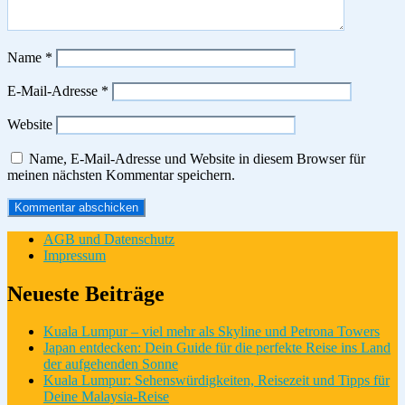
Name
*
E-Mail-Adresse
*
Website
Name, E-Mail-Adresse und Website in diesem Browser für
meinen nächsten Kommentar speichern.
AGB und Datenschutz
Impressum
Neueste Beiträge
Kuala Lumpur – viel mehr als Skyline und Petrona Towers
Japan entdecken: Dein Guide für die perfekte Reise ins Land
der aufgehenden Sonne
Kuala Lumpur: Sehenswürdigkeiten, Reisezeit und Tipps für
Deine Malaysia-Reise