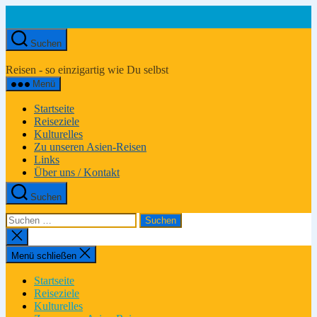
Zum
Inhalt
springen
Suchen
Asien-
Reiseportal
Reisen - so einzigartig wie Du selbst
Menü
Startseite
Reiseziele
Kulturelles
Zu unseren Asien-Reisen
Links
Über uns / Kontakt
Suchen
Suchen
nach:
Suche
schließen
Menü schließen
Startseite
Reiseziele
Kulturelles