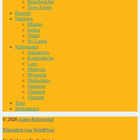
Reiseberichte
Tiere Asiens
Rezepte
Südasien
Bhutan
Indien
Nepal
Sri Lanka
Südostasien
Indonesien
Kambodscha
Laos
Malaysia
Myanmar
Philippinen
Singapur
Thailand
Vietnam
Tibet
Zentralasien
© 2026
Asien-Reiseportal
Präsentiert von WordPress