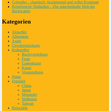
Colombo – chaotisch, faszinierend und voller Kontraste
Reisebericht: Südindien – Die märchenhafte Welt der
Backwaters
Kategorien
Aktuelles
Allgemein
Asien
Gewürzmischung
Kulturelles
Buchvorstellung
Feste
Gartenkunst
Kunst
Veranstaltung
Natur
Ostasien
China
Japan
Mongolei
Südkorea
Taiwan
Reiseziele