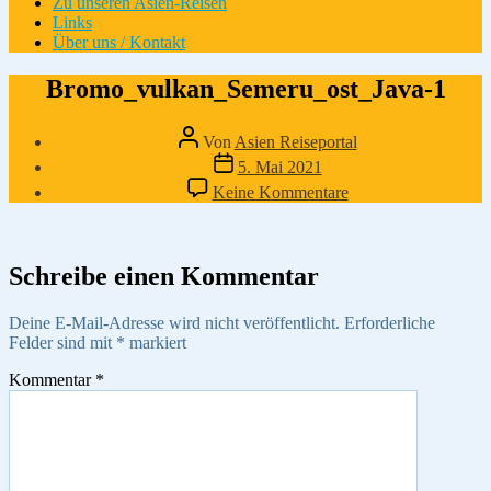
Zu unseren Asien-Reisen
Links
Über uns / Kontakt
Bromo_vulkan_Semeru_ost_Java-1
Beitragsautor
Von
Asien Reiseportal
Veröffentlichungsdatum
5. Mai 2021
zu
Keine Kommentare
Bromo_vulkan_Seme
1
Schreibe einen Kommentar
Deine E-Mail-Adresse wird nicht veröffentlicht.
Erforderliche
Felder sind mit
*
markiert
Kommentar
*