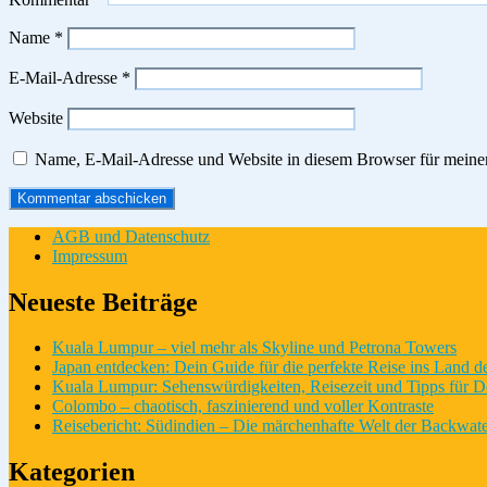
Name
*
E-Mail-Adresse
*
Website
Name, E-Mail-Adresse und Website in diesem Browser für meine
AGB und Datenschutz
Impressum
Neueste Beiträge
Kuala Lumpur – viel mehr als Skyline und Petrona Towers
Japan entdecken: Dein Guide für die perfekte Reise ins Land 
Kuala Lumpur: Sehenswürdigkeiten, Reisezeit und Tipps für D
Colombo – chaotisch, faszinierend und voller Kontraste
Reisebericht: Südindien – Die märchenhafte Welt der Backwate
Kategorien