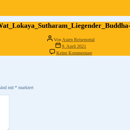
at_Lokaya_Sutharam_Liegender_Buddha
Beitragsautor
Von
Asien Reiseportal
Veröffentlichungsdatum
9. April 2021
zu
Keine Kommentare
Wat_Lokaya_Suthar
2
sind mit
*
markiert