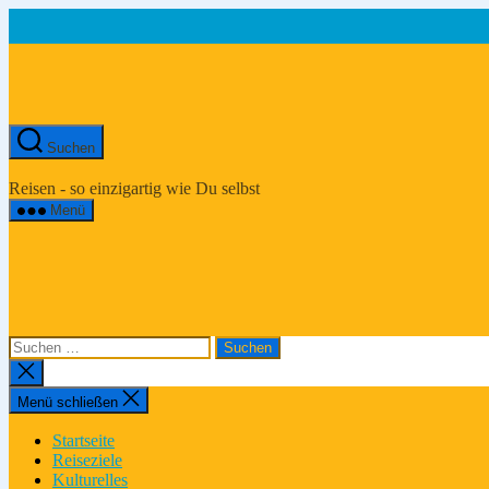
Zum
Inhalt
springen
Suchen
Asien-
Reiseportal
Reisen - so einzigartig wie Du selbst
Menü
Suchen
nach:
Suche
schließen
Menü schließen
Startseite
Reiseziele
Kulturelles