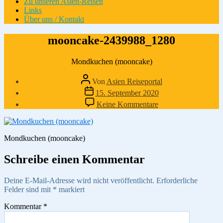
Zu unseren Asien-Reisen
Links
Über uns / Kontakt
mooncake-2439988_1280
Mondkuchen (mooncake)
Beitragsautor
Von
Asien Reiseportal
Veröffentlichungsdatum
15. September 2020
zu
Keine Kommentare
mooncake-
2439988_1280
Mondkuchen (mooncake)
Schreibe einen Kommentar
Deine E-Mail-Adresse wird nicht veröffentlicht.
Erforderliche
Felder sind mit
*
markiert
Kommentar
*