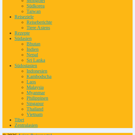
Mongolei
Südkorea
Taiwan
Reiseziele
Reiseberichte
Tiere Asiens
Rezepte
Südasien
Bhutan
Indien
Nepal
Sri Lanka
Südostasien
Indonesien
Kambodscha
Laos
Malaysia
Myanmar
Philippinen
Singapur
Thailand
Vietnam
Tibet
Zentralasien