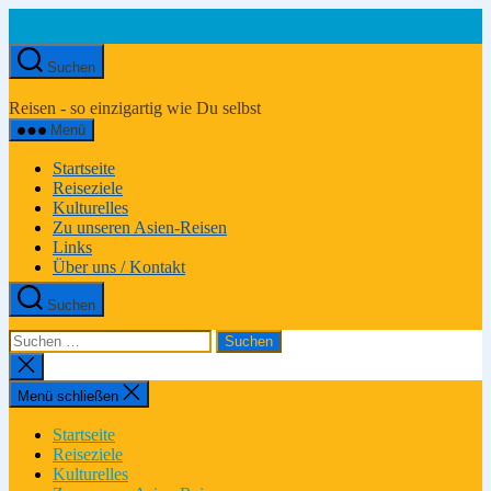
Zum
Inhalt
springen
Suchen
Asien-
Reiseportal
Reisen - so einzigartig wie Du selbst
Menü
Startseite
Reiseziele
Kulturelles
Zu unseren Asien-Reisen
Links
Über uns / Kontakt
Suchen
Suchen
nach:
Suche
schließen
Menü schließen
Startseite
Reiseziele
Kulturelles