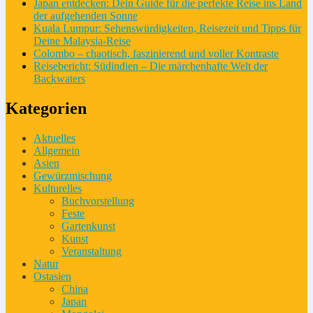
Japan entdecken: Dein Guide für die perfekte Reise ins Land
der aufgehenden Sonne
Kuala Lumpur: Sehenswürdigkeiten, Reisezeit und Tipps für
Deine Malaysia-Reise
Colombo – chaotisch, faszinierend und voller Kontraste
Reisebericht: Südindien – Die märchenhafte Welt der
Backwaters
Kategorien
Aktuelles
Allgemein
Asien
Gewürzmischung
Kulturelles
Buchvorstellung
Feste
Gartenkunst
Kunst
Veranstaltung
Natur
Ostasien
China
Japan