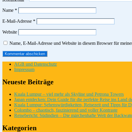
Name
*
E-Mail-Adresse
*
Website
Name, E-Mail-Adresse und Website in diesem Browser für meine
AGB und Datenschutz
Impressum
Neueste Beiträge
Kuala Lumpur – viel mehr als Skyline und Petrona Towers
Japan entdecken: Dein Guide für die perfekte Reise ins Land 
Kuala Lumpur: Sehenswürdigkeiten, Reisezeit und Tipps für D
Colombo – chaotisch, faszinierend und voller Kontraste
Reisebericht: Südindien – Die märchenhafte Welt der Backwate
Kategorien