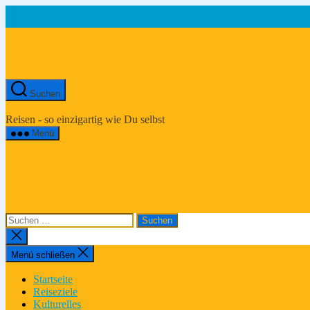
Zum
Inhalt
springen
Suchen
Asien-
Reiseportal
Reisen - so einzigartig wie Du selbst
Menü
Suchen
nach:
Suche
schließen
Menü schließen
Startseite
Reiseziele
Kulturelles