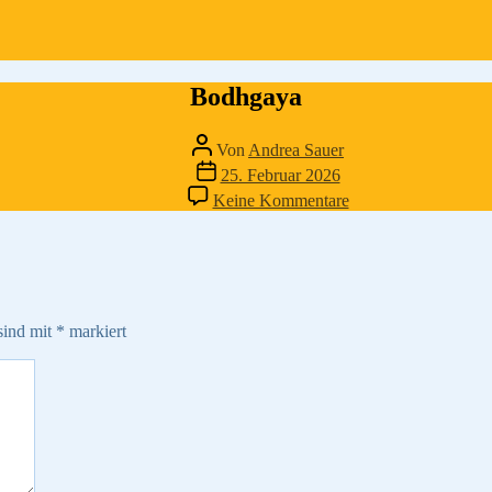
Bodhgaya
Beitragsautor
Von
Andrea Sauer
Veröffentlichungsdatum
25. Februar 2026
zu
Keine Kommentare
Bodhgaya
sind mit
*
markiert