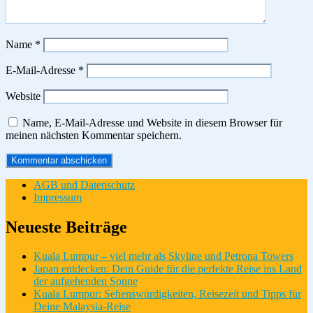
Name
*
E-Mail-Adresse
*
Website
Name, E-Mail-Adresse und Website in diesem Browser für
meinen nächsten Kommentar speichern.
AGB und Datenschutz
Impressum
Neueste Beiträge
Kuala Lumpur – viel mehr als Skyline und Petrona Towers
Japan entdecken: Dein Guide für die perfekte Reise ins Land
der aufgehenden Sonne
Kuala Lumpur: Sehenswürdigkeiten, Reisezeit und Tipps für
Deine Malaysia-Reise