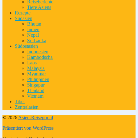
Reiseberichte
Tiere Asiens
Rezepte
Südasien
Bhutan
Indien
Nepal
Sri Lanka
Südostasien
Indonesien
Kambodscha
Laos
Malaysia
Myanmar
Philippinen
Singapur
Thailand
Vietnam
Tibet
Zentralasien
© 2026
Asien-Reiseportal
Präsentiert von WordPress