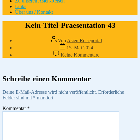
Zu unseren Asien-Reisen
Links
Über uns / Kontakt
Kein-Titel-Praesentation-43
Beitragsautor
Von
Asien Reiseportal
Veröffentlichungsdatum
15. Mai 2024
zu
Keine Kommentare
Kein-
Titel-
Praesentation-
43
Schreibe einen Kommentar
Deine E-Mail-Adresse wird nicht veröffentlicht.
Erforderliche
Felder sind mit
*
markiert
Kommentar
*