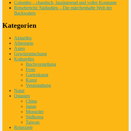
Colombo – chaotisch, faszinierend und voller Kontraste
Reisebericht: Südindien – Die märchenhafte Welt der
Backwaters
Kategorien
Aktuelles
Allgemein
Asien
Gewürzmischung
Kulturelles
Buchvorstellung
Feste
Gartenkunst
Kunst
Veranstaltung
Natur
Ostasien
China
Japan
Mongolei
Südkorea
Taiwan
Reiseziele