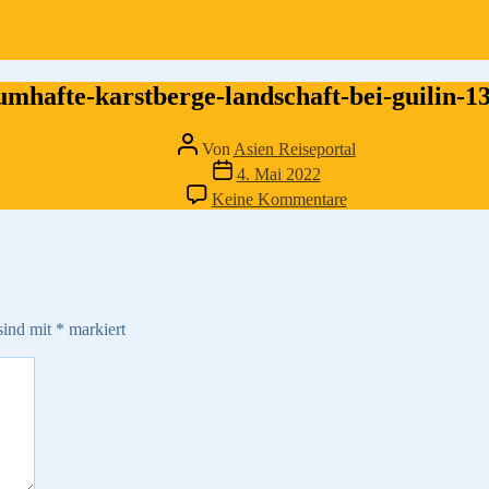
umhafte-karstberge-landschaft-bei-guilin-1
Beitragsautor
Von
Asien Reiseportal
Veröffentlichungsdatum
4. Mai 2022
zu
Keine Kommentare
traumhafte-
karstberge-
landschaft-
bei-
guilin-
13822
sind mit
*
markiert