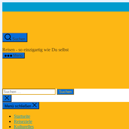
Zum
Inhalt
springen
Suchen
Asien-
Reiseportal
Reisen - so einzigartig wie Du selbst
Menü
Suchen
nach:
Suche
schließen
Menü schließen
Startseite
Reiseziele
Kulturelles