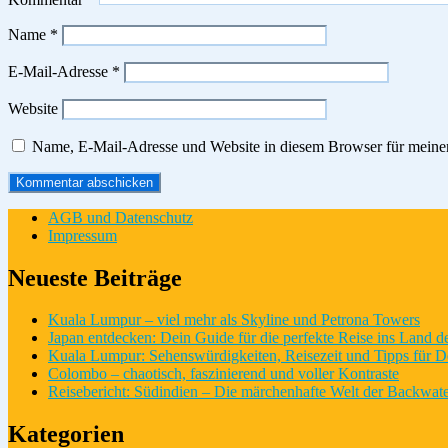
Name
*
E-Mail-Adresse
*
Website
Name, E-Mail-Adresse und Website in diesem Browser für meine
AGB und Datenschutz
Impressum
Neueste Beiträge
Kuala Lumpur – viel mehr als Skyline und Petrona Towers
Japan entdecken: Dein Guide für die perfekte Reise ins Land 
Kuala Lumpur: Sehenswürdigkeiten, Reisezeit und Tipps für D
Colombo – chaotisch, faszinierend und voller Kontraste
Reisebericht: Südindien – Die märchenhafte Welt der Backwate
Kategorien